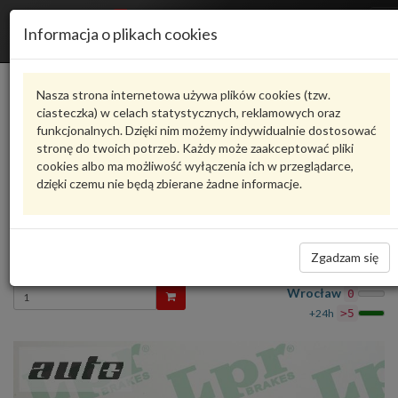
R
Informacja o plikach cookies
n
Karta produktu
Nasza strona internetowa używa plików cookies (tzw.
ciasteczka) w celach statystycznych, reklamowych oraz
funkcjonalnych. Dzięki nim możemy indywidualnie dostosować
6T47945
LPR
stronę do twoich potrzeb. Każdy może zaakceptować pliki
cookies albo ma możliwość wyłączenia ich w przeglądarce,
oceń produkt
Zadaj pytanie o produkt
dzięki czemu nie będą zbierane żadne informacje.
PRZEWOD HAMULCOWY 6T47945 LPR
1T0611775A
24,29 zł
Zgadzam się
Dostępność
Wprowadź
Wrocław
0
ilość
+24h
>5