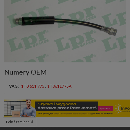
Numery OEM
VAG:
1T0 611 775
,
1T0611775A
Pokaż zamienniki