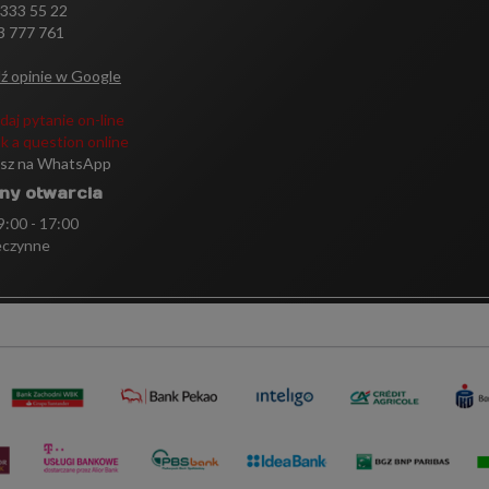
 333 55 22
3 777 761
ź opinie w Google
daj pytanie on-line
k a question online
isz na WhatsApp
ny otwarcia
 9:00 - 17:00
eczynne