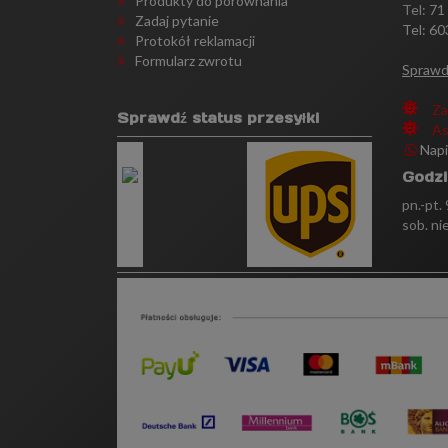
Produkty do porównania
Tel:
71
Zadaj pytanie
Tel: 60
Protokół reklamacji
Formularz zwrotu
Sprawd
Za
Sprawdź status przesyłki
As
Nap
Godzi
pn.-pt.
sob. ni