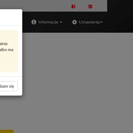
Zaloguj
Informacje
Ustawienia
alnie
albo ma
zam się