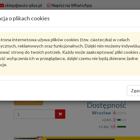
sklep@auto-plus.pl
Napisz na WhatsApp
cja o plikach cookies
A
Koszyk
trona internetowa używa plików cookies (tzw. ciasteczka) w celach
tycznych, reklamowych oraz funkcjonalnych. Dzięki nim możemy indywidu
Karta produktu
ować stronę do twoich potrzeb. Każdy może zaakceptować pliki cookies 
ść wyłączenia ich w przeglądarce, dzięki czemu nie będą zbierane żadne
cje.
6U0063702
VAG
VAG - produkt oryginalny VW AUDI SEAT SKODA
Słuchawki bezprzewodowe 6U0063702 VAG
Zgad
314,28 zł
Dostępność
Wprowadź
Wrocław
0
ilość
+24 h
2
+5 dni
>5