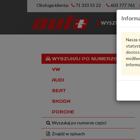
Obsługa klienta:
71 333 55 22
603 777 761
Informa
WYSZUKIWARK
Nasza s
statys
dostos
możliwo
WYSZUKAJ PO NUMERZE VIN
informa
VW
AUDI
SEAT
SKODA
PORCHE
Wyszukaj po numerze części
Znajdź w opisach