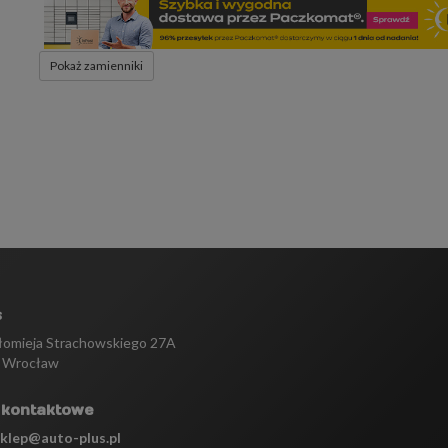
Pokaż zamienniki
s
tłomieja Strachowskiego 27A
 Wrocław
 kontaktowe
sklep@auto-plus.pl