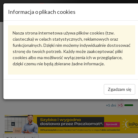
R
Informacja o plikach cookies
n
Karta produktu
Nasza strona internetowa używa plików cookies (tzw.
ciasteczka) w celach statystycznych, reklamowych oraz
funkcjonalnych. Dzięki nim możemy indywidualnie dostosować
6U0084030G
VAG
stronę do twoich potrzeb. Każdy może zaakceptować pliki
cookies albo ma możliwość wyłączenia ich w przeglądarce,
VAG - produkt oryginalny VW AUDI SEAT SKODA
dzięki czemu nie będą zbierane żadne informacje.
Kamizelka odblaskowa dziecięca M 6U0084030G VAG
28,28 zł
Dostępność
Zgadzam się
Wprowadź
Wrocław
0
ilość
+24 h
8
+5 dni
>5