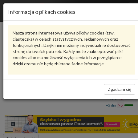
R
Informacja o plikach cookies
n
Karta produktu
Nasza strona internetowa używa plików cookies (tzw.
ciasteczka) w celach statystycznych, reklamowych oraz
funkcjonalnych. Dzięki nim możemy indywidualnie dostosować
6U0084230AD
VAG
stronę do twoich potrzeb. Każdy może zaakceptować pliki
cookies albo ma możliwość wyłączenia ich w przeglądarce,
VAG - produkt oryginalny VW AUDI SEAT SKODA
dzięki czemu nie będą zbierane żadne informacje.
Polo męskie Motorsport XL 6U0084230AD VAG
229,43 zł
Dostępność
Zgadzam się
Wprowadź
Wrocław
0
ilość
+24 h
3
+5 dni
>5