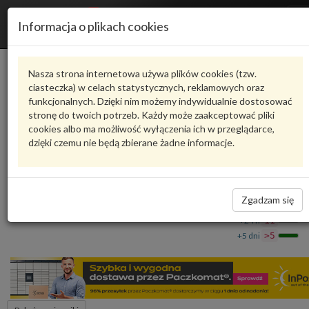
R
Informacja o plikach cookies
n
Karta produktu
Nasza strona internetowa używa plików cookies (tzw.
ciasteczka) w celach statystycznych, reklamowych oraz
funkcjonalnych. Dzięki nim możemy indywidualnie dostosować
6U0084300M
VAG
stronę do twoich potrzeb. Każdy może zaakceptować pliki
cookies albo ma możliwość wyłączenia ich w przeglądarce,
VAG - produkt oryginalny VW AUDI SEAT SKODA
dzięki czemu nie będą zbierane żadne informacje.
Czapka baseball 130 Years 6U0084300M VAG
77,00 zł
Dostępność
Zgadzam się
Wprowadź
Wrocław
0
ilość
+24 h
11
+5 dni
>5