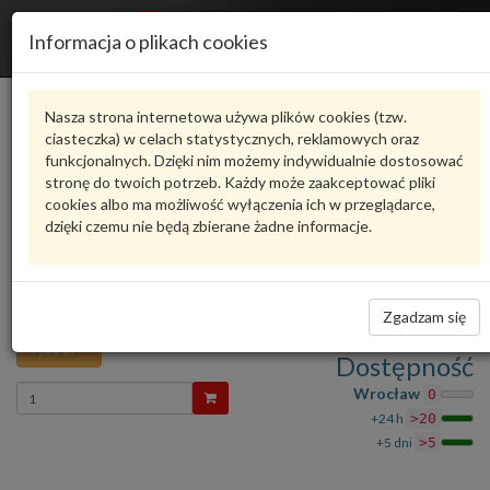
R
Informacja o plikach cookies
n
Karta produktu
Nasza strona internetowa używa plików cookies (tzw.
ciasteczka) w celach statystycznych, reklamowych oraz
funkcjonalnych. Dzięki nim możemy indywidualnie dostosować
8D0941802
VAG
stronę do twoich potrzeb. Każdy może zaakceptować pliki
cookies albo ma możliwość wyłączenia ich w przeglądarce,
VAG - produkt oryginalny VW AUDI SEAT SKODA
dzięki czemu nie będą zbierane żadne informacje.
oceń produkt
Zadaj pytanie o produkt
Przyrząd do zakładania bezpieczników pła
8D0941802 VAG
Zgadzam się
7,81 zł
Dostępność
Wprowadź
Wrocław
0
ilość
+24 h
>20
+5 dni
>5