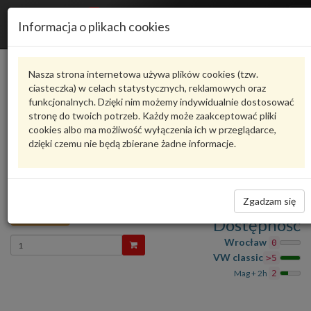
R
Informacja o plikach cookies
n
Karta produktu
Nasza strona internetowa używa plików cookies (tzw.
ciasteczka) w celach statystycznych, reklamowych oraz
funkcjonalnych. Dzięki nim możemy indywidualnie dostosować
8D0943021
VW CLASSIC
stronę do twoich potrzeb. Każdy może zaakceptować pliki
cookies albo ma możliwość wyłączenia ich w przeglądarce,
oceń produkt
Zadaj pytanie o produkt
dzięki czemu nie będą zbierane żadne informacje.
LAMPKA OŚWIETLENIA TABLICY
REJESTRACYJNEJ Audi A4 95- Audi A4 B5 95-
8D0943021 VW CLASSIC
Zgadzam się
80,00 zł
Dostępność
Wprowadź
Wrocław
0
ilość
VW classic
>5
Mag + 2h
2