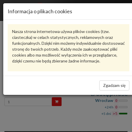
R
Informacja o plikach cookies
n
Karta produktu
Nasza strona internetowa używa plików cookies (tzw.
ciasteczka) w celach statystycznych, reklamowych oraz
funkcjonalnych. Dzięki nim możemy indywidualnie dostosować
8D0947415
VAG
stronę do twoich potrzeb. Każdy może zaakceptować pliki
cookies albo ma możliwość wyłączenia ich w przeglądarce,
VAG - produkt oryginalny VW AUDI SEAT SKODA
dzięki czemu nie będą zbierane żadne informacje.
Ocena produktu
oceń produkt
średnio
5.00
, oddano głosów:
1
LAMPKA 8D0947415 VAG
Zadaj pytanie o produkt
Zgadzam się
104,61 zł
Dostępność
Wprowadź
Wrocław
0
ilość
+24 h
0
+5 dni
>5