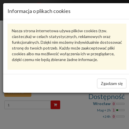
R
Informacja o plikach cookies
n
Karta produktu
Nasza strona internetowa używa plików cookies (tzw.
ciasteczka) w celach statystycznych, reklamowych oraz
funkcjonalnych. Dzięki nim możemy indywidualnie dostosować
8D0959263
VAG
stronę do twoich potrzeb. Każdy może zaakceptować pliki
cookies albo ma możliwość wyłączenia ich w przeglądarce,
VAG - produkt oryginalny VW AUDI SEAT SKODA
dzięki czemu nie będą zbierane żadne informacje.
Ocena produktu
oceń produkt
średnio
5.00
, oddano głosów:
1
OPORNIK DMUCHAWY Audi A4
Zadaj pytanie o produkt
B5 95- 8D0959263 VAG
Zgadzam się
232,83 zł
Dostępność
Wprowadź
Wrocław
0
ilość
Mag + 2h
1
+24h
0