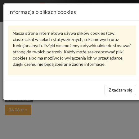
R
Informacja o plikach cookies
n
Karta produktu
Nasza strona internetowa używa plików cookies (tzw.
ciasteczka) w celach statystycznych, reklamowych oraz
funkcjonalnych. Dzięki nim możemy indywidualnie dostosować
8D0971845AN
VAG
stronę do twoich potrzeb. Każdy może zaakceptować pliki
cookies albo ma możliwość wyłączenia ich w przeglądarce,
VAG - produkt oryginalny VW AUDI SEAT SKODA
dzięki czemu nie będą zbierane żadne informacje.
oceń produkt
Zadaj pytanie o produkt
UCHWYT Audi A4 B5 95- 8D0971845AN VAG
Wycofano w dniu 1 cze 2020, bez czesci zastepczej
Zgadzam się
Niedostępne
36,06 zł