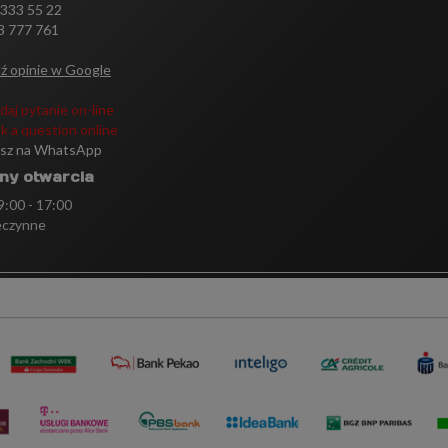
 333 55 22
3 777 761
ź opinie w Google
daj pytanie on-line
k a question online
isz na WhatsApp
ny otwarcia
 9:00 - 17:00
eczynne