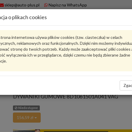
sklep@auto-plus.pl
Napisz na WhatsApp
cja o plikach cookies
A
Koszyk
trona internetowa używa plików cookies (tzw. ciasteczka) w celach
tycznych, reklamowych oraz funkcjonalnych. Dzięki nim możemy indywidu
Karta produktu
ować stronę do twoich potrzeb. Każdy może zaakceptować pliki cookies 
ść wyłączenia ich w przeglądarce, dzięki czemu nie będą zbierane żadne
cje.
8D1061501A041
VAG
VAG - produkt oryginalny VW AUDI SEAT SKODA
Zgad
oceń produkt
Zadaj pytanie o produkt
DYWANIKI GUMOWE 8D1061501A041 VAG
Niedostępne
156,59 zł