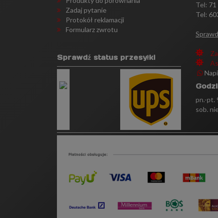
Produkty do porównania
Tel:
71
Zadaj pytanie
Tel: 60
Protokół reklamacji
Formularz zwrotu
Sprawd
Za
Sprawdź status przesyłki
As
Nap
Godzi
pn.-pt.
sob. ni