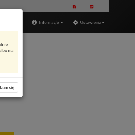
Zaloguj
Informacje
Ustawienia
alnie
albo ma
zam się