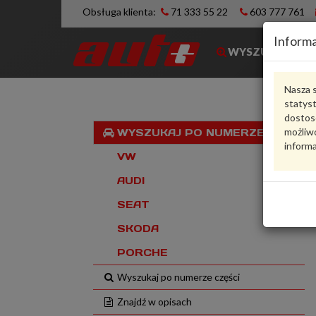
Obsługa klienta:
71 333 55 22
603 777 761
Informa
WYSZUKIWARK
Nasza s
statys
dostos
możliwo
WYSZUKAJ PO NUMERZE VIN
informa
VW
AUDI
SEAT
SKODA
PORCHE
Wyszukaj po numerze części
Znajdź w opisach