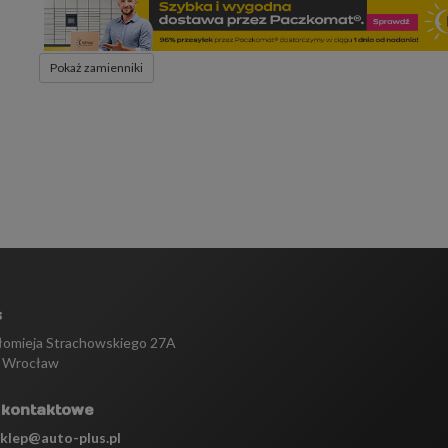
Pokaż zamienniki
s
tłomieja Strachowskiego 27A
 Wrocław
 kontaktowe
sklep@auto-plus.pl