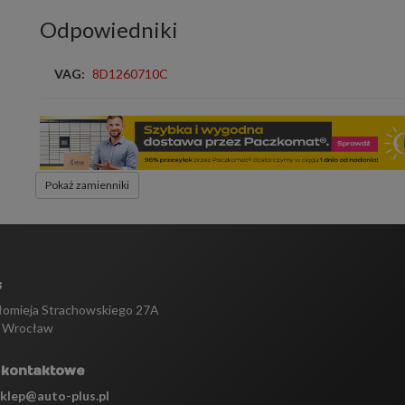
Odpowiedniki
VAG:
8D1260710C
Pokaż zamienniki
s
tłomieja Strachowskiego 27A
 Wrocław
 kontaktowe
sklep@auto-plus.pl