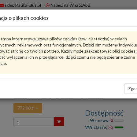
sklep@auto-plus.pl
Napisz na WhatsApp
cja o plikach cookies
A
Koszyk
trona internetowa używa plików cookies (tzw. ciasteczka) w celach
tycznych, reklamowych oraz funkcjonalnych. Dzięki nim możemy indywidu
Karta produktu
ować stronę do twoich potrzeb. Każdy może zaakceptować pliki cookies 
ść wyłączenia ich w przeglądarce, dzięki czemu nie będą zbierane żadne
cje.
8D1260710C
VW CLASSIC
oceń produkt
Zadaj pytanie o produkt
Zgad
Refrigerant pipe for VW Passat B5 8D1260710C 
Część z oferty VW Classic - realizacja zamówienia około 21 dni
772,00 zł
Dostępność
Wprowadź
Wrocław
0
ilość
VW classic
>5