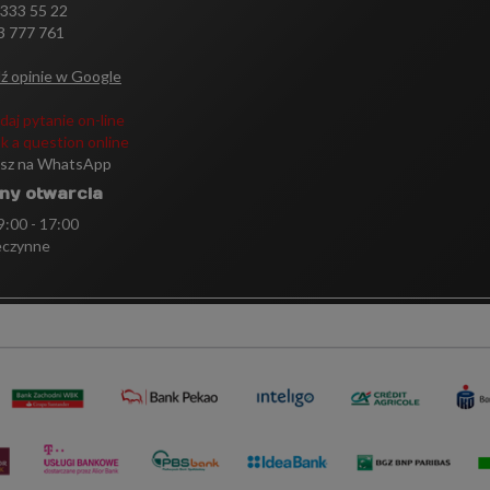
 333 55 22
3 777 761
ź opinie w Google
daj pytanie on-line
k a question online
isz na WhatsApp
ny otwarcia
 9:00 - 17:00
eczynne