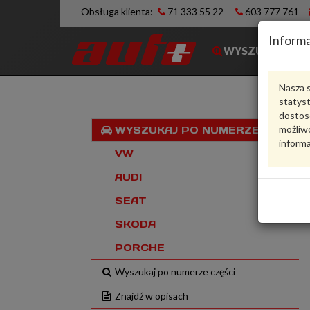
Obsługa klienta:
71 333 55 22
603 777 761
Informa
WYSZUKIWARK
Nasza s
statys
dostos
możliwo
WYSZUKAJ PO NUMERZE VIN
informa
VW
AUDI
SEAT
SKODA
PORCHE
Wyszukaj po numerze części
Znajdź w opisach