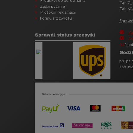
Produkty do porównania
Tel:
71
Zadaj pytanie
Tel: 60
Protokół reklamacji
Formularz zwrotu
Sprawd
Za
Sprawdź status przesyłki
As
Nap
Godzi
pn.-pt.
sob. ni