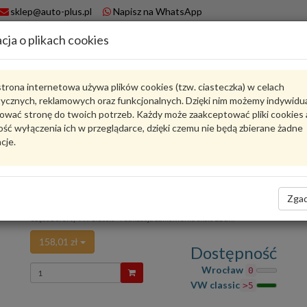
sklep@auto-plus.pl
Napisz na WhatsApp
cja o plikach cookies
A
Koszyk
trona internetowa używa plików cookies (tzw. ciasteczka) w celach
tycznych, reklamowych oraz funkcjonalnych. Dzięki nim możemy indywidu
Karta produktu
ować stronę do twoich potrzeb. Każdy może zaakceptować pliki cookies 
ść wyłączenia ich w przeglądarce, dzięki czemu nie będą zbierane żadne
cje.
8D1611931BD
VW CLASSIC
oceń produkt
Zadaj pytanie o produkt
Zgad
Vacuum pipe for VW Passat B5 8D1611931BD VW
Część z oferty VW Classic - realizacja zamówienia około 21 dni
158,01 zł
Dostępność
Wprowadź
Wrocław
0
ilość
VW classic
>5