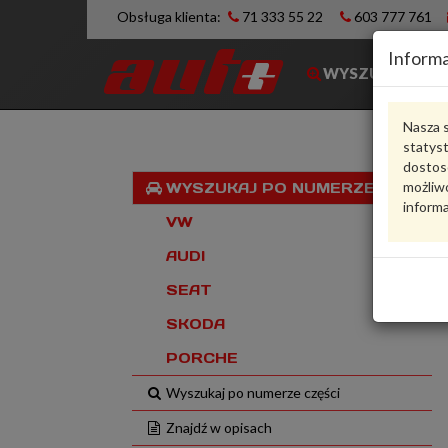
Obsługa klienta:
71 333 55 22
603 777 761
Informa
WYSZUKIWARK
Nasza s
statys
dostos
możliwo
WYSZUKAJ PO NUMERZE VIN
informa
VW
AUDI
SEAT
SKODA
PORCHE
Wyszukaj po numerze części
Znajdź w opisach