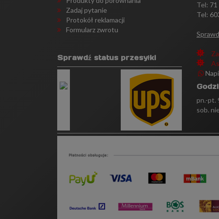
Produkty do porównania
Tel:
71
Zadaj pytanie
Tel: 60
Protokół reklamacji
Formularz zwrotu
Sprawd
Za
Sprawdź status przesyłki
As
Nap
Godzi
pn.-pt.
sob. ni