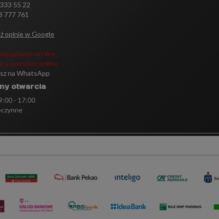
 333 55 22
3 777 761
ź opinie w Google
daj pytanie on-line
k a question online
isz na WhatsApp
ny otwarcia
 9:00 - 17:00
eczynne