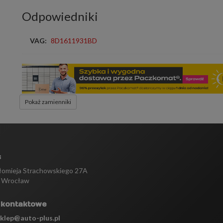
Odpowiedniki
VAG:
8D1611931BD
Pokaż zamienniki
s
tłomieja Strachowskiego 27A
 Wrocław
 kontaktowe
sklep@auto-plus.pl