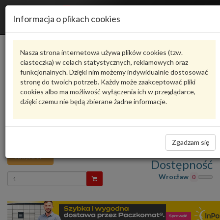
R
Informacja o plikach cookies
n
Karta produktu
Nasza strona internetowa używa plików cookies (tzw.
ciasteczka) w celach statystycznych, reklamowych oraz
funkcjonalnych. Dzięki nim możemy indywidualnie dostosować
8D1611931J
VAG
stronę do twoich potrzeb. Każdy może zaakceptować pliki
cookies albo ma możliwość wyłączenia ich w przeglądarce,
VAG - produkt oryginalny VW AUDI SEAT SKODA
dzięki czemu nie będą zbierane żadne informacje.
oceń produkt
Zadaj pytanie o produkt
RURA PODCISNIENIOWA Audi A4 B5 95-
8D1611931J VAG
Zgadzam się
135,30 zł
Dostępność
Wprowadź
Wrocław
0
ilość