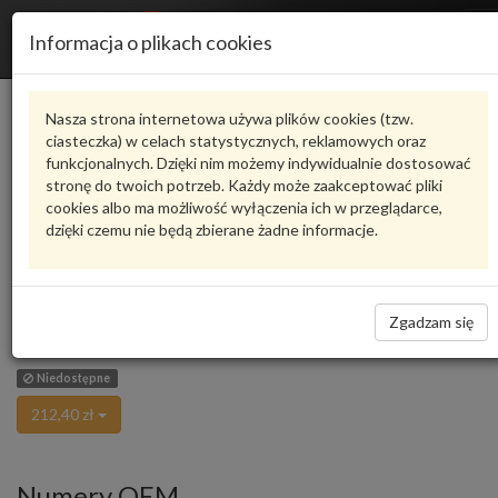
R
Informacja o plikach cookies
n
Karta produktu
Nasza strona internetowa używa plików cookies (tzw.
ciasteczka) w celach statystycznych, reklamowych oraz
funkcjonalnych. Dzięki nim możemy indywidualnie dostosować
8D1721555AH
VAG
stronę do twoich potrzeb. Każdy może zaakceptować pliki
cookies albo ma możliwość wyłączenia ich w przeglądarce,
VAG - produkt oryginalny VW AUDI SEAT SKODA
dzięki czemu nie będą zbierane żadne informacje.
Ocena produktu
oceń produkt
średnio
5.00
, oddano głosów:
2
CIEGNO GAZU Audi ABC ,ACZ,
Zadaj pytanie o produkt
AAH, AFC Audi A4 B5 95- 8D1721555AH VAG
Zgadzam się
Wycofano w dniu 2018-08-01, bez czesci zastepczej
Niedostępne
212,40 zł
Numery OEM