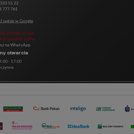
 333 55 22
3 777 761
ź opinie w Google
daj pytanie on-line
k a question online
isz na WhatsApp
ny otwarcia
 9:00 - 17:00
eczynne