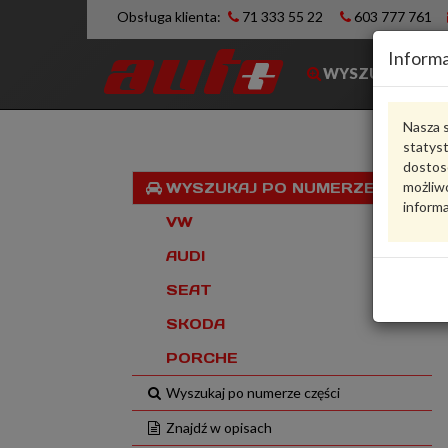
Obsługa klienta:
71 333 55 22
603 777 761
Informa
WYSZUKIWARK
Nasza s
statys
dostos
możliwo
WYSZUKAJ PO NUMERZE VIN
informa
VW
AUDI
SEAT
SKODA
PORCHE
Wyszukaj po numerze części
Znajdź w opisach