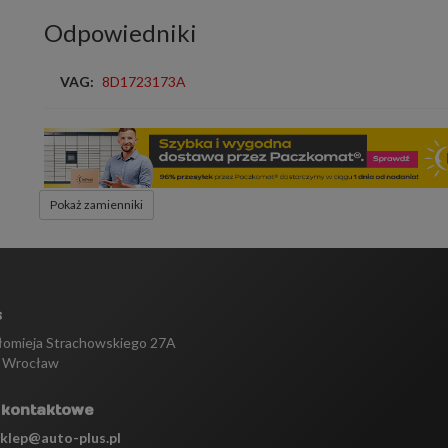
Odpowiedniki
VAG:
8D1723173A
Pokaż zamienniki
s
tłomieja Strachowskiego 27A
 Wrocław
 kontaktowe
sklep@auto-plus.pl