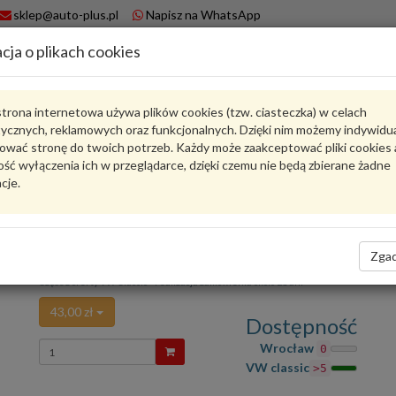
sklep@auto-plus.pl
Napisz na WhatsApp
cja o plikach cookies
A
Koszyk
trona internetowa używa plików cookies (tzw. ciasteczka) w celach
tycznych, reklamowych oraz funkcjonalnych. Dzięki nim możemy indywidu
Karta produktu
ować stronę do twoich potrzeb. Każdy może zaakceptować pliki cookies 
ść wyłączenia ich w przeglądarce, dzięki czemu nie będą zbierane żadne
cje.
8D1723173A
VW CLASSIC
oceń produkt
Zadaj pytanie o produkt
Zgad
Cap for VW Passat B5 8D1723173A VW CLASSIC
Część z oferty VW Classic - realizacja zamówienia około 21 dni
43,00 zł
Dostępność
Wprowadź
Wrocław
0
ilość
VW classic
>5