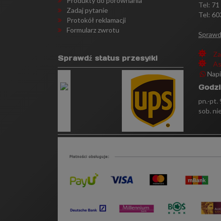
Produkty do porównania
Tel:
71
Zadaj pytanie
Tel: 60
Protokół reklamacji
Formularz zwrotu
Sprawd
Za
Sprawdź status przesyłki
As
Nap
Godzi
pn.-pt.
sob. ni