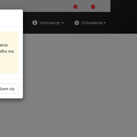
Zaloguj
Informacje
Ustawienia
alnie
albo ma
zam się