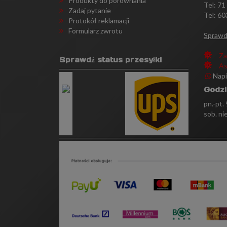
Produkty do porównania
Tel:
71
Zadaj pytanie
Tel: 60
Protokół reklamacji
Formularz zwrotu
Sprawd
Za
Sprawdź status przesyłki
As
Nap
Godzi
pn.-pt.
sob. ni