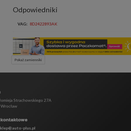
Odpowiedniki
VAG:
8D2422893AK
Pokaż zamienniki
s
tłomieja Strachowskiego 27A
 Wrocław
 kontaktowe
sklep@auto-plus.pl