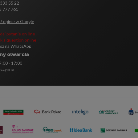
 333 55 22
3 777 761
ź opinie w Google
daj pytanie on-line
k a question online
isz na WhatsApp
ny otwarcia
 9:00 - 17:00
eczynne