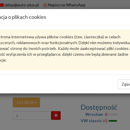
sklep@auto-plus.pl
Napisz na WhatsApp
cja o plikach cookies
A
Koszyk
trona internetowa używa plików cookies (tzw. ciasteczka) w celach
tycznych, reklamowych oraz funkcjonalnych. Dzięki nim możemy indywidu
Karta produktu
ować stronę do twoich potrzeb. Każdy może zaakceptować pliki cookies 
ść wyłączenia ich w przeglądarce, dzięki czemu nie będą zbierane żadne
cje.
8D2422893AK
VW CLASSIC
oceń produkt
Zadaj pytanie o produkt
Zgad
Expansion hose for VW Passat B5 8D2422893AK 
Część z oferty VW Classic - realizacja zamówienia około 21 dni
511,00 zł
Dostępność
Wprowadź
Wrocław
0
ilość
VW classic
>5