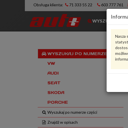
Obsługa klienta:
71 333 55 22
603 777 761
Informa
WYSZUKIWARK
Nasza s
statys
dostos
możliwo
WYSZUKAJ PO NUMERZE VIN
informa
VW
AUDI
SEAT
SKODA
PORCHE
Wyszukaj po numerze części
Znajdź w opisach