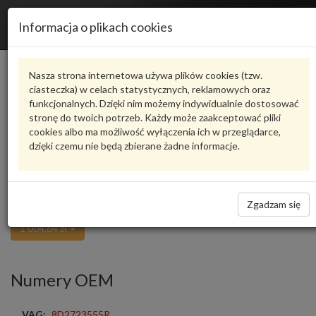
R
Informacja o plikach cookies
n
Karta produktu
Nasza strona internetowa używa plików cookies (tzw.
ciasteczka) w celach statystycznych, reklamowych oraz
funkcjonalnych. Dzięki nim możemy indywidualnie dostosować
8D2723555R
VW CLASSIC
stronę do twoich potrzeb. Każdy może zaakceptować pliki
cookies albo ma możliwość wyłączenia ich w przeglądarce,
oceń produkt
Zadaj pytanie o produkt
dzięki czemu nie będą zbierane żadne informacje.
cable 8D2723555R VW CLASSIC
Część z oferty VW Classic - czas realizacji zamówienia około 14 dni
Zgadzam się
Niedostępne
1 004,64 zł
Numery OEM
VAG:
8D2723555R