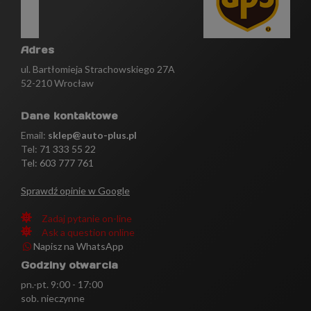
Adres
ul. Bartłomieja Strachowskiego 27A
52-210 Wrocław
Dane kontaktowe
Email:
sklep@auto-plus.pl
Tel:
71 333 55 22
Tel: 603 777 761
Sprawdź opinie w Google
Zadaj pytanie on-line
Ask a question online
Napisz na WhatsApp
Godziny otwarcia
pn.-pt. 9:00 - 17:00
sob. nieczynne