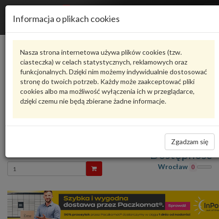
R
Informacja o plikach cookies
n
Karta produktu
Nasza strona internetowa używa plików cookies (tzw.
ciasteczka) w celach statystycznych, reklamowych oraz
funkcjonalnych. Dzięki nim możemy indywidualnie dostosować
8D5807521AA3FZ
VAG
stronę do twoich potrzeb. Każdy może zaakceptować pliki
cookies albo ma możliwość wyłączenia ich w przeglądarce,
VAG - produkt oryginalny VW AUDI SEAT SKODA
dzięki czemu nie będą zbierane żadne informacje.
oceń produkt
Zadaj pytanie o produkt
Spojler czarny 8D5807521AA3FZ VAG
Zgadzam się
816,60 zł
Dostępność
Wprowadź
Wrocław
0
ilość