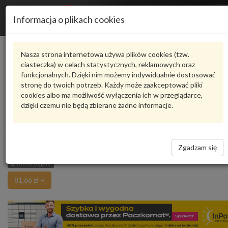
R
Informacja o plikach cookies
n
Karta produktu
Nasza strona internetowa używa plików cookies (tzw.
ciasteczka) w celach statystycznych, reklamowych oraz
funkcjonalnych. Dzięki nim możemy indywidualnie dostosować
8D5845533D01C
VAG
stronę do twoich potrzeb. Każdy może zaakceptować pliki
cookies albo ma możliwość wyłączenia ich w przeglądarce,
VAG - produkt oryginalny VW AUDI SEAT SKODA
dzięki czemu nie będą zbierane żadne informacje.
Ocena produktu
oceń produkt
średnio
5.00
, oddano głosów:
1
Listwa zakrywająca czerń satynowa
Zadaj pytanie o produkt
8D5845533D01C VAG
Zgadzam się
Niedostępne
81,66 zł