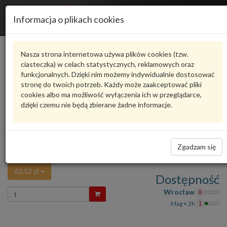
R
Informacja o plikach cookies
n
Karta produktu
Nasza strona internetowa używa plików cookies (tzw.
ciasteczka) w celach statystycznych, reklamowych oraz
funkcjonalnych. Dzięki nim możemy indywidualnie dostosować
8D9827632
VAG
stronę do twoich potrzeb. Każdy może zaakceptować pliki
cookies albo ma możliwość wyłączenia ich w przeglądarce,
VAG - produkt oryginalny VW AUDI SEAT SKODA
dzięki czemu nie będą zbierane żadne informacje.
Ocena produktu
oceń produkt
średnio
5.00
, oddano głosów:
1
Wkład oświetlenia tablicy
Zadaj pytanie o produkt
rejestracyjnej Audi 8D9827632 VAG
Zgadzam się
62,89
63,12 zł
Dostępność
Wprowadź
Wrocław
0
ilość
Mag + 2h
1