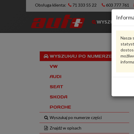
Obsługa klienta:
71 333 55 22
603 777 761
Informa
WYSZUKIWARK
Nasza s
statys
dostos
możliwo
WYSZUKAJ PO NUMERZE VIN
informa
VW
AUDI
SEAT
SKODA
PORCHE
Wyszukaj po numerze części
Znajdź w opisach