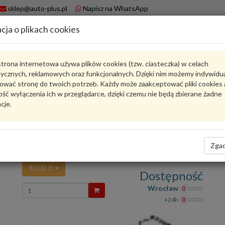
sklep@auto-plus.pl
Napisz na WhatsApp
cja o plikach cookies
A
Koszyk
trona internetowa używa plików cookies (tzw. ciasteczka) w celach
tycznych, reklamowych oraz funkcjonalnych. Dzięki nim możemy indywidu
Karta produktu
ować stronę do twoich potrzeb. Każdy może zaakceptować pliki cookies 
ść wyłączenia ich w przeglądarce, dzięki czemu nie będą zbierane żadne
cje.
8DB 355 003-071
HELLA
oceń produkt
Zadaj pytanie o produkt
Zgad
SZCZĘKI HAMULCOWE 8DB 355 003-071 HELLA
90,00 zł
Dostępność
Wprowadź
Wrocław
0
ilość
+24h
0