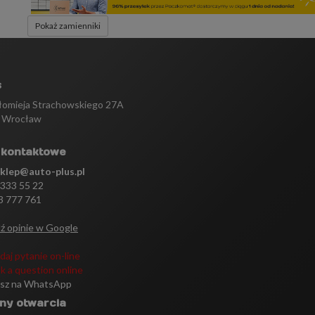
Pokaż zamienniki
s
tłomieja Strachowskiego 27A
 Wrocław
 kontaktowe
sklep@auto-plus.pl
 333 55 22
3 777 761
ź opinie w Google
daj pytanie on-line
k a question online
isz na WhatsApp
ny otwarcia