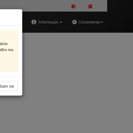
Zaloguj
Informacje
Ustawienia
alnie
albo ma
zam się