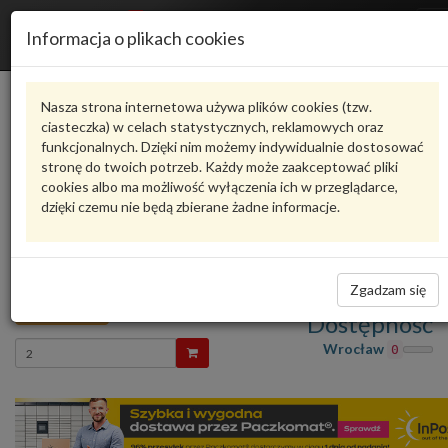
R
Informacja o plikach cookies
n
Karta produktu
Nasza strona internetowa używa plików cookies (tzw.
ciasteczka) w celach statystycznych, reklamowych oraz
funkcjonalnych. Dzięki nim możemy indywidualnie dostosować
8DD 355 118-971
HELLA
stronę do twoich potrzeb. Każdy może zaakceptować pliki
cookies albo ma możliwość wyłączenia ich w przeglądarce,
oceń produkt
Zadaj pytanie o produkt
dzięki czemu nie będą zbierane żadne informacje.
TARCZA HAMULC. TOYOTA AURIS 07- TYŁ (!) 8DD
355 118-971 HELLA
(270x9,9mm)
Zgadzam się
108,25 zł
Dostępność
Wprowadź
Wrocław
0
ilość