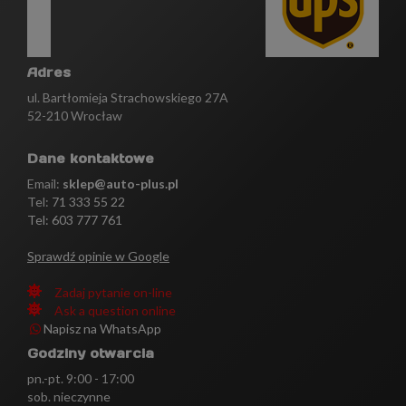
Adres
ul. Bartłomieja Strachowskiego 27A
52-210 Wrocław
Dane kontaktowe
Email:
sklep@auto-plus.pl
Tel:
71 333 55 22
Tel: 603 777 761
Sprawdź opinie w Google
Zadaj pytanie on-line
Ask a question online
Napisz na WhatsApp
Godziny otwarcia
pn.-pt. 9:00 - 17:00
sob. nieczynne