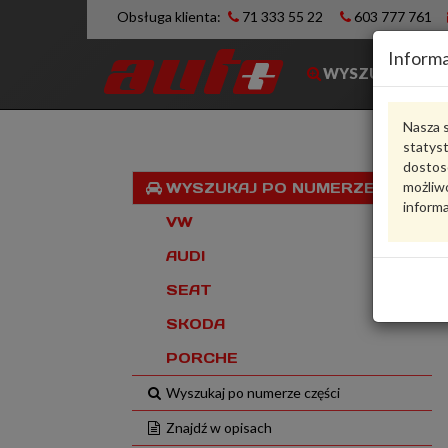
Obsługa klienta:
71 333 55 22
603 777 761
Informa
WYSZUKIWARK
Nasza s
statys
dostos
możliwo
WYSZUKAJ PO NUMERZE VIN
informa
VW
AUDI
SEAT
SKODA
PORCHE
Wyszukaj po numerze części
Znajdź w opisach