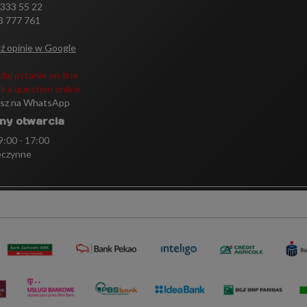
 333 55 22
3 777 761
ź opinie w Google
daj pytanie on-line
k a question online
isz na WhatsApp
ny otwarcia
 9:00 - 17:00
eczynne