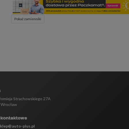
Pokaż zamienniki
s
tłomieja Strachowskiego 27A
 Wrocław
 kontaktowe
sklep@auto-plus.pl