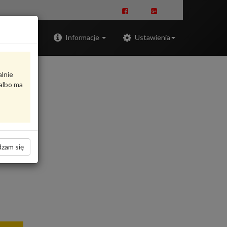
Zaloguj
Informacje
Ustawienia
alnie
albo ma
zam się