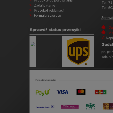
Produkty do porównania
Tel:
71
Zadaj pytanie
Tel: 60
Protokół reklamacji
Formularz zwrotu
Sprawd
Za
Sprawdź status przesyłki
As
Nap
Godzi
pn.-pt.
sob. ni