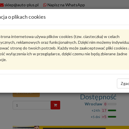
sklep@auto-plus.pl
Napisz na WhatsApp
cja o plikach cookies
A
Koszyk
trona internetowa używa plików cookies (tzw. ciasteczka) w celach
tycznych, reklamowych oraz funkcjonalnych. Dzięki nim możemy indywidu
Karta produktu
ować stronę do twoich potrzeb. Każdy może zaakceptować pliki cookies 
ść wyłączenia ich w przeglądarce, dzięki czemu nie będą zbierane żadne
cje.
8E0012619D
VAG
VAG - produkt oryginalny VW AUDI SEAT SKODA
Środek do uszczeln. opon 8E0012619D VAG
Zgad
297,98 zł
Dostępność
Wprowadź
Wrocław
0
ilość
+24 h
17
+5 dni
>5