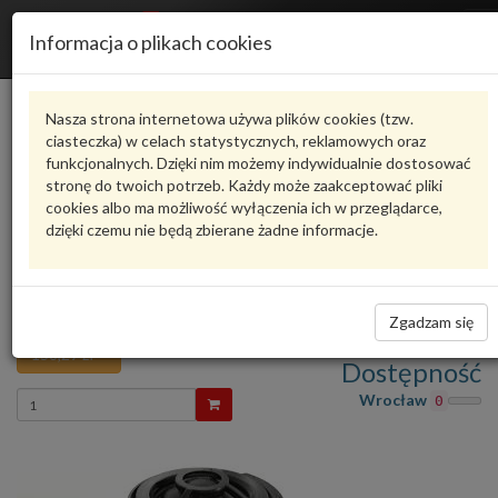
R
Informacja o plikach cookies
n
Karta produktu
Nasza strona internetowa używa plików cookies (tzw.
ciasteczka) w celach statystycznych, reklamowych oraz
funkcjonalnych. Dzięki nim możemy indywidualnie dostosować
8E0035399
VAG
stronę do twoich potrzeb. Każdy może zaakceptować pliki
cookies albo ma możliwość wyłączenia ich w przeglądarce,
VAG - produkt oryginalny VW AUDI SEAT SKODA
dzięki czemu nie będą zbierane żadne informacje.
Ocena produktu
oceń produkt
średnio
5.00
, oddano głosów:
1
Głośnik wysokotonowy przód-góra
Zadaj pytanie o produkt
Audi A4 B6 8E0035399 VAG
Zgadzam się
158,29 zł
Dostępność
Wprowadź
Wrocław
0
ilość