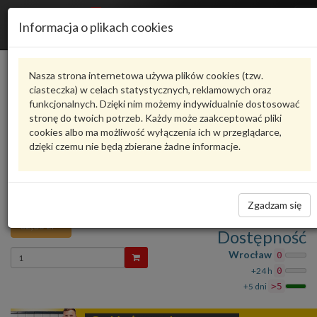
R
Informacja o plikach cookies
n
Karta produktu
Nasza strona internetowa używa plików cookies (tzw.
ciasteczka) w celach statystycznych, reklamowych oraz
funkcjonalnych. Dzięki nim możemy indywidualnie dostosować
8E0035399A
VAG
stronę do twoich potrzeb. Każdy może zaakceptować pliki
cookies albo ma możliwość wyłączenia ich w przeglądarce,
VAG - produkt oryginalny VW AUDI SEAT SKODA
dzięki czemu nie będą zbierane żadne informacje.
Ocena produktu
oceń produkt
średnio
5.00
, oddano głosów:
1
GŁOŚNIK Audi A4 B6 8E0035399A
Zadaj pytanie o produkt
VAG
Zgadzam się
62,68 zł
Dostępność
Wprowadź
Wrocław
0
ilość
+24 h
0
+5 dni
>5