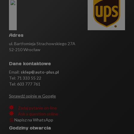
Adres
ul. Bartłomieja Strachowskiego 27A
52-210 Wrocław
Dane kontaktowe
Email:
sklep@auto-plus.pl
Tel:
71 333 55 22
Tel: 603 777 761
Sprawdź opinie w Google
Zadaj pytanie on-line
Ask a question online
Napisz na WhatsApp
Godziny otwarcia