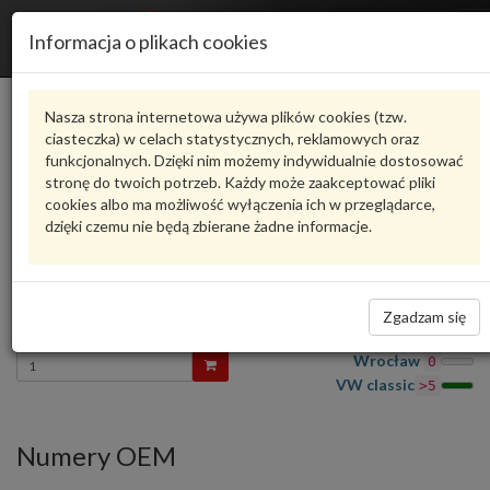
R
Informacja o plikach cookies
n
Karta produktu
Nasza strona internetowa używa plików cookies (tzw.
ciasteczka) w celach statystycznych, reklamowych oraz
funkcjonalnych. Dzięki nim możemy indywidualnie dostosować
8E0035593F
VW CLASSIC
stronę do twoich potrzeb. Każdy może zaakceptować pliki
cookies albo ma możliwość wyłączenia ich w przeglądarce,
oceń produkt
Zadaj pytanie o produkt
dzięki czemu nie będą zbierane żadne informacje.
contr unit 8E0035593F VW CLASSIC
Część z oferty VW Classic - czas realizacji zamówienia około 14 dni
5 767,62 zł
Zgadzam się
Dostępność
Wprowadź
Wrocław
0
ilość
VW classic
>5
Numery OEM