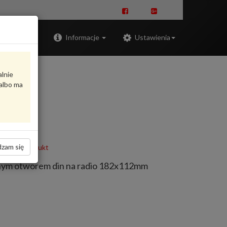
Zaloguj
Informacje
Ustawienia
alnie
albo ma
zam się
oceń produkt
nym otworem din na radio 182x112mm