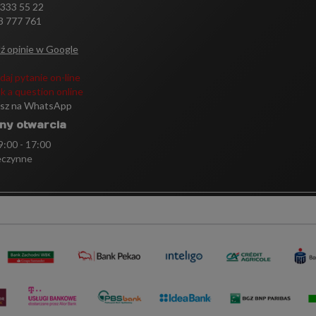
 333 55 22
3 777 761
ź opinie w Google
daj pytanie on-line
k a question online
isz na WhatsApp
ny otwarcia
 9:00 - 17:00
eczynne