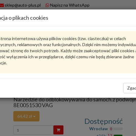
sklep@auto-plus.pl
Napisz na WhatsApp
cja o plikach cookies
A
Koszyk
trona internetowa używa plików cookies (tzw. ciasteczka) w celach
tycznych, reklamowych oraz funkcjonalnych. Dzięki nim możemy indywidu
Karta produktu
ować stronę do twoich potrzeb. Każdy może zaakceptować pliki cookies 
ść wyłączenia ich w przeglądarce, dzięki czemu nie będą zbierane żadne
cje.
8E0051530
VAG
VAG - produkt oryginalny VW AUDI SEAT SKODA
Ocena produktu
Zgad
Zadaj pytanie o produkt
średnio
4.30
, oddano głosów:
4
Narzedzie do odblokowywania do samoch.z podwój
8E0051530 VAG
64,42 zł
Dostępność
Wprowadź
Wrocław
0
ilość
+24 h
12