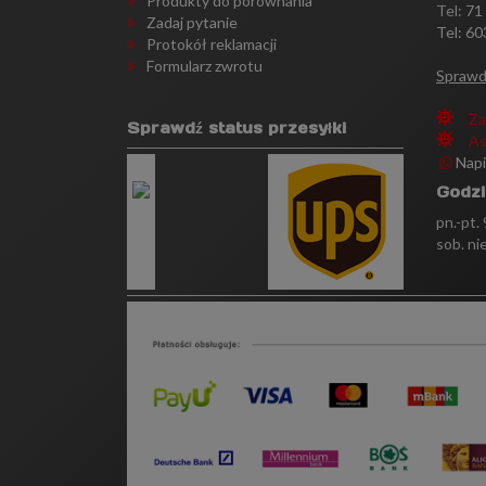
Produkty do porównania
Tel:
71
Zadaj pytanie
Tel: 60
Protokół reklamacji
Formularz zwrotu
Sprawd
Za
Sprawdź status przesyłki
As
Nap
Godzi
pn.-pt.
sob. ni