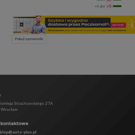
+5 dni
>5
Pokaż zamienniki
s
tłomieja Strachowskiego 27A
 Wrocław
 kontaktowe
sklep@auto-plus.pl