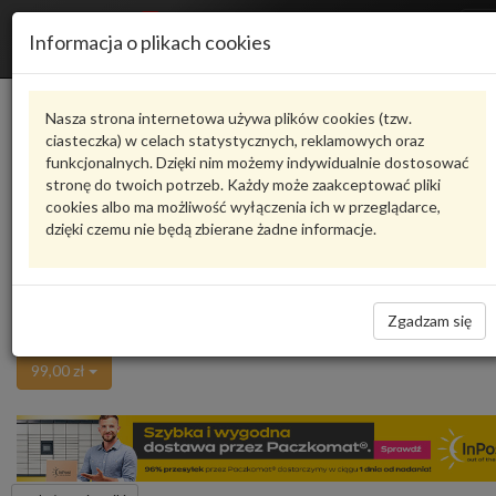
R
Informacja o plikach cookies
n
Karta produktu
Nasza strona internetowa używa plików cookies (tzw.
ciasteczka) w celach statystycznych, reklamowych oraz
funkcjonalnych. Dzięki nim możemy indywidualnie dostosować
8E0072700
VAG
stronę do twoich potrzeb. Każdy może zaakceptować pliki
cookies albo ma możliwość wyłączenia ich w przeglądarce,
VAG - produkt oryginalny VW AUDI SEAT SKODA
dzięki czemu nie będą zbierane żadne informacje.
oceń produkt
Zadaj pytanie o produkt
ZESTAW CZĘŚCI Audi A4 B6 8E0072700 VAG
Zgadzam się
Niedostępne
99,00 zł