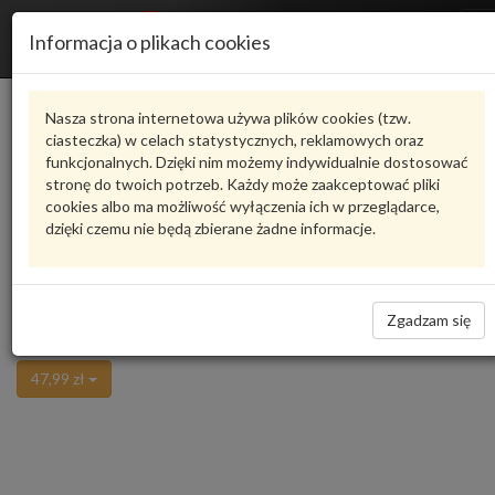
R
Informacja o plikach cookies
n
Karta produktu
Nasza strona internetowa używa plików cookies (tzw.
ciasteczka) w celach statystycznych, reklamowych oraz
funkcjonalnych. Dzięki nim możemy indywidualnie dostosować
8E0103109
VW CLASSIC
stronę do twoich potrzeb. Każdy może zaakceptować pliki
cookies albo ma możliwość wyłączenia ich w przeglądarce,
Ocena produktu
oceń produkt
średnio
2.00
, oddano głosów:
1
dzięki czemu nie będą zbierane żadne informacje.
sruba motylkowa 8E0103109 VW
Zadaj pytanie o produkt
CLASSIC
Część z oferty Audi Tradition - realizacja zamówienia około 30 dni
Zgadzam się
Niedostępne
47,99 zł