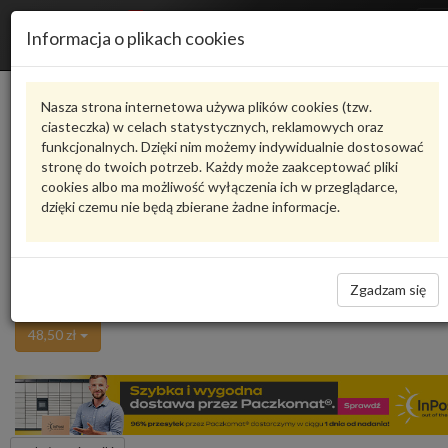
R
Informacja o plikach cookies
n
Karta produktu
Nasza strona internetowa używa plików cookies (tzw.
ciasteczka) w celach statystycznych, reklamowych oraz
funkcjonalnych. Dzięki nim możemy indywidualnie dostosować
8U0955425
VAG
stronę do twoich potrzeb. Każdy może zaakceptować pliki
cookies albo ma możliwość wyłączenia ich w przeglądarce,
VAG - produkt oryginalny VW AUDI SEAT SKODA
dzięki czemu nie będą zbierane żadne informacje.
oceń produkt
Zadaj pytanie o produkt
WYCIERACZKA. Audi A4 B8 8U0955425 VAG
Zgadzam się
Niedostępne
48,50 zł