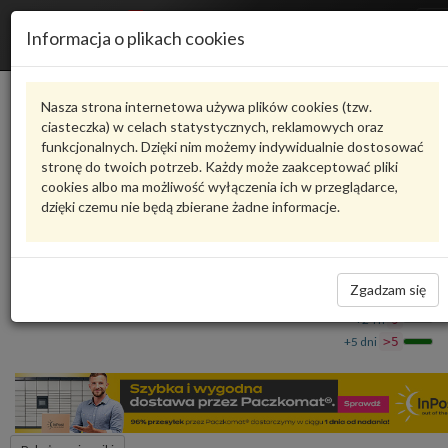
R
Informacja o plikach cookies
n
Karta produktu
Nasza strona internetowa używa plików cookies (tzw.
ciasteczka) w celach statystycznych, reklamowych oraz
funkcjonalnych. Dzięki nim możemy indywidualnie dostosować
8U0955985
VAG
stronę do twoich potrzeb. Każdy może zaakceptować pliki
cookies albo ma możliwość wyłączenia ich w przeglądarce,
VAG - produkt oryginalny VW AUDI SEAT SKODA
dzięki czemu nie będą zbierane żadne informacje.
Dysza spryskiwacza 8U0955985 VAG
53,89 zł
Dostępność
Zgadzam się
Wprowadź
Wrocław
0
ilość
+24 h
9
+5 dni
>5