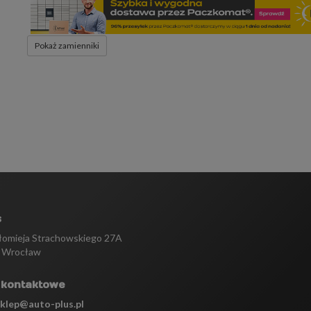
Pokaż zamienniki
s
tłomieja Strachowskiego 27A
 Wrocław
 kontaktowe
sklep@auto-plus.pl