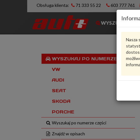
Obsługa klienta:
71 333 55 22
603 777 761
Informa
WYSZUKIWARK
Nasza s
statys
dostos
możliwo
WYSZUKAJ PO NUMERZE VIN
informa
VW
AUDI
SEAT
SKODA
PORCHE
Wyszukaj po numerze części
Znajdź w opisach