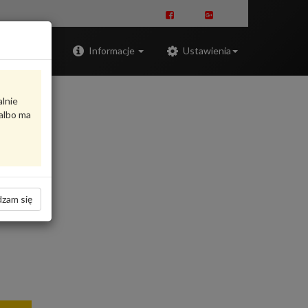
Zaloguj
Informacje
Ustawienia
alnie
albo ma
G
zam się