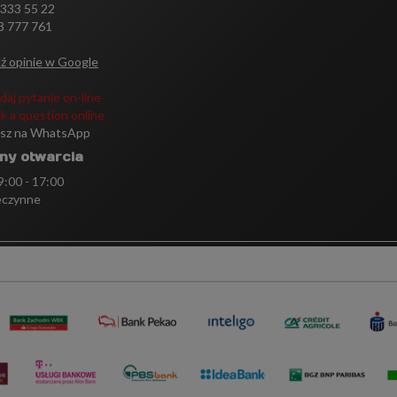
 333 55 22
3 777 761
ź opinie w Google
daj pytanie on-line
k a question online
isz na WhatsApp
ny otwarcia
 9:00 - 17:00
eczynne