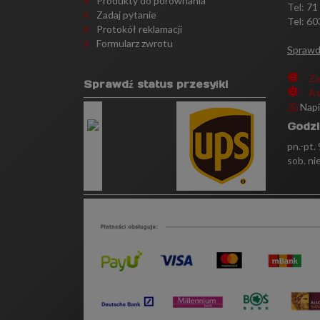
Produkty do porównania
Tel:
71
Zadaj pytanie
Tel: 60
Protokół reklamacji
Formularz zwrotu
Sprawd
Za
Sprawdź status przesyłki
As
Nap
Godzi
pn.-pt.
sob. ni