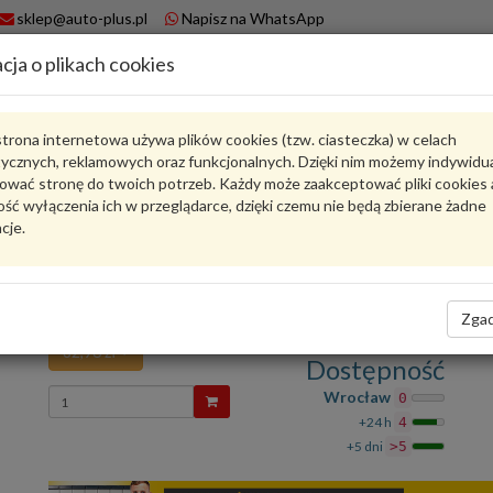
sklep@auto-plus.pl
Napisz na WhatsApp
cja o plikach cookies
A
Koszyk
trona internetowa używa plików cookies (tzw. ciasteczka) w celach
tycznych, reklamowych oraz funkcjonalnych. Dzięki nim możemy indywidu
Karta produktu
ować stronę do twoich potrzeb. Każdy może zaakceptować pliki cookies 
ść wyłączenia ich w przeglądarce, dzięki czemu nie będą zbierane żadne
cje.
8U0959845A
VAG
VAG - produkt oryginalny VW AUDI SEAT SKODA
Osłona gumowa z ramką mocującą 8U0959845A VA
Zgad
82,96 zł
Dostępność
Wprowadź
Wrocław
0
ilość
+24 h
4
+5 dni
>5