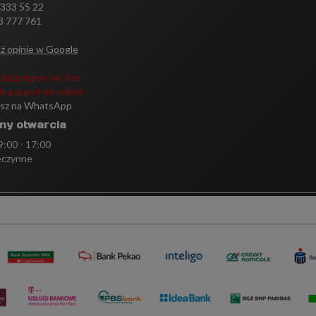
 333 55 22
3 777 761
ź opinie w Google
daj pytanie on-line
k a question online
isz na WhatsApp
ny otwarcia
 9:00 - 17:00
eczynne