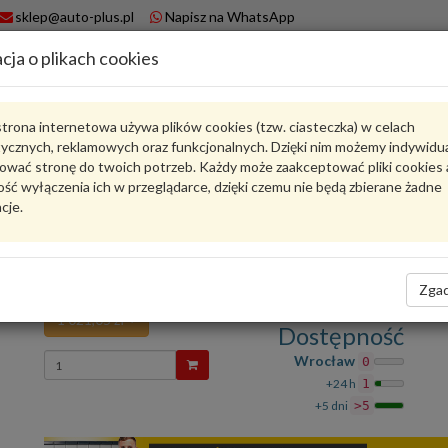
sklep@auto-plus.pl
Napisz na WhatsApp
cja o plikach cookies
A
Koszyk
trona internetowa używa plików cookies (tzw. ciasteczka) w celach
tycznych, reklamowych oraz funkcjonalnych. Dzięki nim możemy indywidu
Karta produktu
ować stronę do twoich potrzeb. Każdy może zaakceptować pliki cookies 
ść wyłączenia ich w przeglądarce, dzięki czemu nie będą zbierane żadne
cje.
8U0971085Q
VAG
VAG - produkt oryginalny VW AUDI SEAT SKODA
Wiązka elektryczna zderzaka 8U0971085Q VAG
Zgad
1 021,05 zł
Dostępność
Wprowadź
Wrocław
0
ilość
+24 h
1
+5 dni
>5