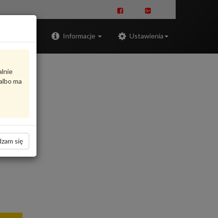
Zaloguj
Informacje
Ustawienia
alnie
albo ma
zam się