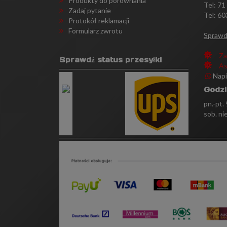
Produkty do porównania
Tel:
71
Zadaj pytanie
Tel: 60
Protokół reklamacji
Formularz zwrotu
Sprawd
Za
Sprawdź status przesyłki
As
Nap
Godzi
pn.-pt.
sob. ni