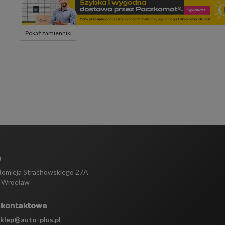
Pokaż zamienniki
s
tłomieja Strachowskiego 27A
 Wrocław
 kontaktowe
sklep@auto-plus.pl