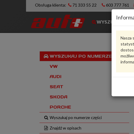
Obsługa klienta:
71 333 55 22
603 777 761
Informa
WYSZUKIWARK
Nasza s
statys
dostos
możliwo
WYSZUKAJ PO NUMERZE VIN
informa
VW
AUDI
SEAT
SKODA
PORCHE
Wyszukaj po numerze części
Znajdź w opisach