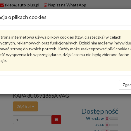
sklep@auto-plus.pl
Napisz na WhatsApp
cja o plikach cookies
A
Koszyk
trona internetowa używa plików cookies (tzw. ciasteczka) w celach
tycznych, reklamowych oraz funkcjonalnych. Dzięki nim możemy indywidu
Karta produktu
ować stronę do twoich potrzeb. Każdy może zaakceptować pliki cookies 
ść wyłączenia ich w przeglądarce, dzięki czemu nie będą zbierane żadne
cje.
8U0971865A
VAG
VAG - produkt oryginalny VW AUDI SEAT SKODA
Zgad
oceń produkt
Zadaj pytanie o produkt
KAPA 8U0971865A VAG
26,46 zł
Dostępność
Wprowadź
Wrocław
0
ilość
+24 h
0