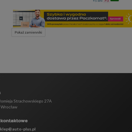
+5 dni
>5
Pokaż zamienniki
s
tłomieja Strachowskiego 27A
 Wrocław
 kontaktowe
sklep@auto-plus.pl