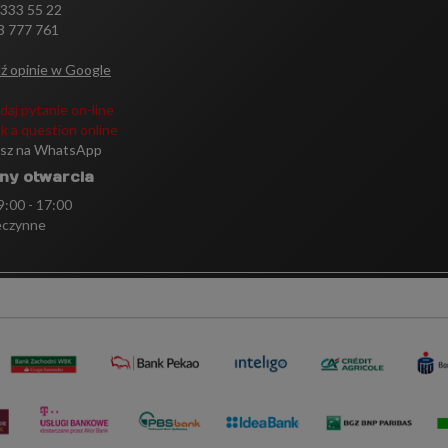
 333 55 22
3 777 761
ź opinie w Google
daj pytanie on-line
k a question online
isz na WhatsApp
ny otwarcia
 9:00 - 17:00
eczynne