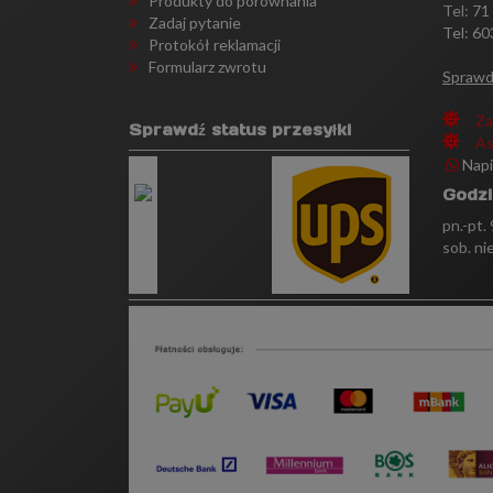
Produkty do porównania
Tel:
71
Zadaj pytanie
Tel: 60
Protokół reklamacji
Formularz zwrotu
Sprawd
Za
Sprawdź status przesyłki
As
Nap
Godzi
pn.-pt.
sob. ni