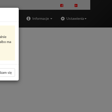
Zaloguj
Informacje
Ustawienia
alnie
albo ma
zam się