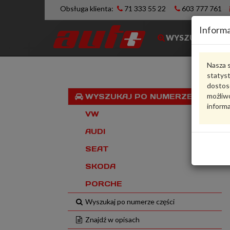
Obsługa klienta:
71 333 55 22
603 777 761
Informa
WYSZUKIWARK
Nasza s
statys
dostos
możliwo
WYSZUKAJ PO NUMERZE VIN
informa
VW
AUDI
SEAT
SKODA
PORCHE
Wyszukaj po numerze części
Znajdź w opisach