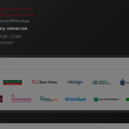
daj pytanie on-line
k a question online
isz na WhatsApp
ny otwarcia
 9:00 - 17:00
eczynne