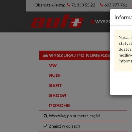
Obsługa klienta:
71 333 55 22
603 777 761
Informa
WYSZUKIWARK
Nasza s
statys
dostos
możliwo
WYSZUKAJ PO NUMERZE VIN
informa
VW
AUDI
SEAT
SKODA
PORCHE
Wyszukaj po numerze części
Znajdź w opisach