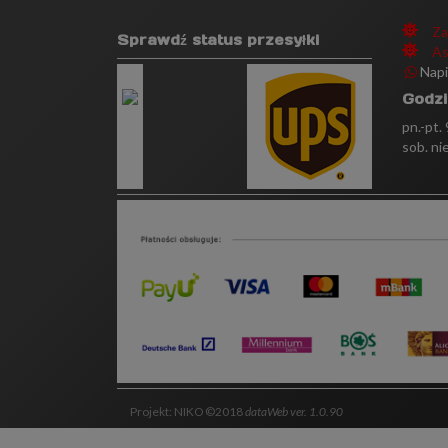
Za
Sprawdź status przesyłki
As
Nap
Godzi
pn.-pt.
sob. ni
Projekt: NIKO ©2018
dataWeb ver. 1.0.90