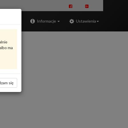
Zaloguj
Informacje
Ustawienia
alnie
albo ma
zam się