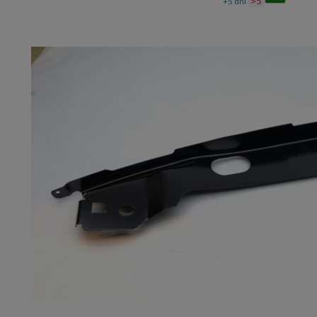
+5 dni
>5