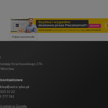
Pokaż zamienniki
s
tłomieja Strachowskiego 27A
 Wrocław
 kontaktowe
sklep@auto-plus.pl
 333 55 22
3 777 761
ź opinie w Google