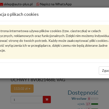
sklep@auto-plus.pl
Napisz na WhatsApp
cja o plikach cookies
A
Koszyk
trona internetowa używa plików cookies (tzw. ciasteczka) w celach
tycznych, reklamowych oraz funkcjonalnych. Dzięki nim możemy indywidu
Karta produktu
ować stronę do twoich potrzeb. Każdy może zaakceptować pliki cookies 
ść wyłączenia ich w przeglądarce, dzięki czemu nie będą zbierane żadne
cje.
8V0821468E
VAG
VAG - produkt oryginalny VW AUDI SEAT SKODA
Zgad
oceń produkt
Zadaj pytanie o produkt
UCHWYT 8V0821468E VAG
113,02 zł
Dostępność
Wprowadź
Wrocław
0
ilość
+24 h
17