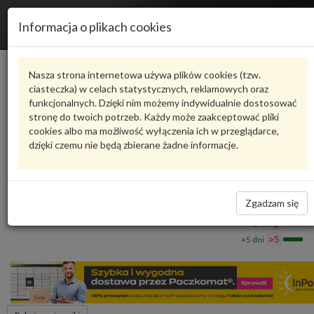
R
Informacja o plikach cookies
n
Karta produktu
Nasza strona internetowa używa plików cookies (tzw.
ciasteczka) w celach statystycznych, reklamowych oraz
funkcjonalnych. Dzięki nim możemy indywidualnie dostosować
8V0941004K
VAG
stronę do twoich potrzeb. Każdy może zaakceptować pliki
cookies albo ma możliwość wyłączenia ich w przeglądarce,
VAG - produkt oryginalny VW AUDI SEAT SKODA
dzięki czemu nie będą zbierane żadne informacje.
Reflektor halogenowy 8V0941004K VAG
1 588,00 zł
Dostępność
Zgadzam się
Wprowadź
Wrocław
0
ilość
+24 h
2
+5 dni
>5