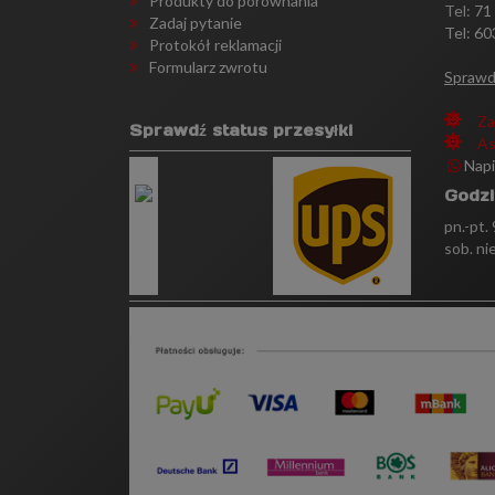
Produkty do porównania
Tel:
71
Zadaj pytanie
Tel: 60
Protokół reklamacji
Formularz zwrotu
Sprawd
Za
Sprawdź status przesyłki
As
Nap
Godzi
pn.-pt.
sob. ni