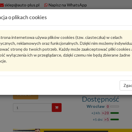
sklep@auto-plus.pl
Napisz na WhatsApp
cja o plikach cookies
A
Koszyk
trona internetowa używa plików cookies (tzw. ciasteczka) w celach
tycznych, reklamowych oraz funkcjonalnych. Dzięki nim możemy indywidu
Karta produktu
ować stronę do twoich potrzeb. Każdy może zaakceptować pliki cookies 
ść wyłączenia ich w przeglądarce, dzięki czemu nie będą zbierane żadne
cje.
9A700781900
VAG
VAG - produkt oryginalny VW AUDI SEAT SKODA
Nakrętka sześciokątna 9A700781900 VAG
Zgad
91,52 zł
Dostępność
Wprowadź
Wrocław
0
ilość
+24 h
>20
+5 dni
>5