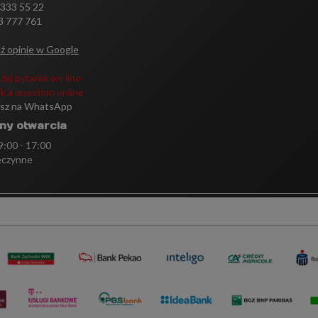
 333 55 22
3 777 761
ź opinie w Google
daj pytanie on-line
k a question online
isz na WhatsApp
ny otwarcia
 9:00 - 17:00
eczynne