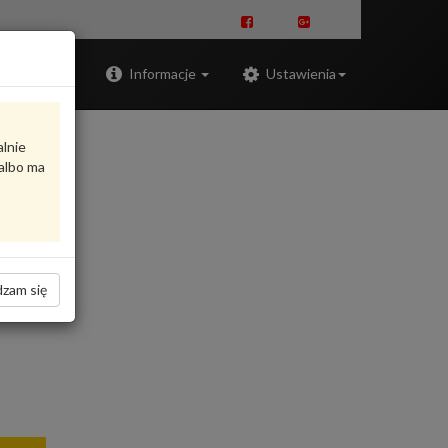
Zaloguj
Informacje
Ustawienia
alnie
albo ma
zam się