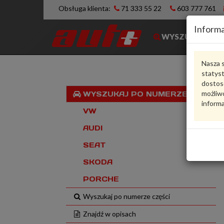
Obsługa klienta:
71 333 55 22
603 777 761
Informa
WYSZUKIWARK
Nasza s
statys
dostos
możliwo
WYSZUKAJ PO NUMERZE VIN
informa
VW
AUDI
SEAT
SKODA
PORCHE
Wyszukaj po numerze części
Znajdź w opisach