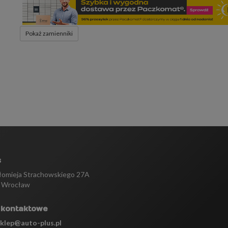
Pokaż zamienniki
s
tłomieja Strachowskiego 27A
 Wrocław
 kontaktowe
sklep@auto-plus.pl