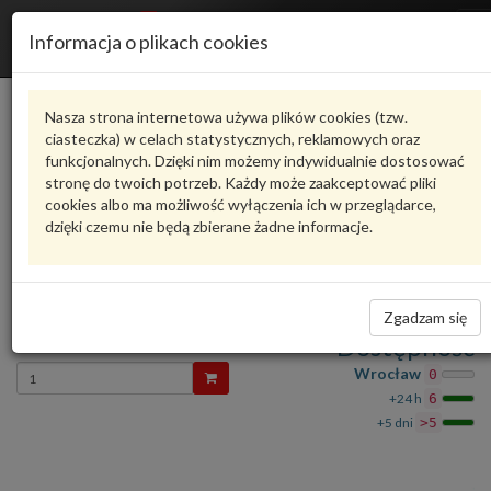
R
Informacja o plikach cookies
n
Karta produktu
Nasza strona internetowa używa plików cookies (tzw.
ciasteczka) w celach statystycznych, reklamowych oraz
funkcjonalnych. Dzięki nim możemy indywidualnie dostosować
9A700786600
VAG
stronę do twoich potrzeb. Każdy może zaakceptować pliki
cookies albo ma możliwość wyłączenia ich w przeglądarce,
VAG - produkt oryginalny VW AUDI SEAT SKODA
dzięki czemu nie będą zbierane żadne informacje.
Ocena produktu
oceń produkt
średnio
5.00
, oddano głosów:
1
Nit mocujący 9A700786600 VAG
Zadaj pytanie o produkt
Zgadzam się
73,44 zł
Dostępność
Wprowadź
Wrocław
0
ilość
+24 h
6
+5 dni
>5