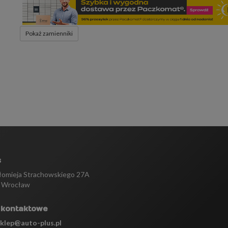
Pokaż zamienniki
s
tłomieja Strachowskiego 27A
 Wrocław
 kontaktowe
sklep@auto-plus.pl