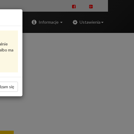
Zaloguj
Informacje
Ustawienia
alnie
albo ma
zam się