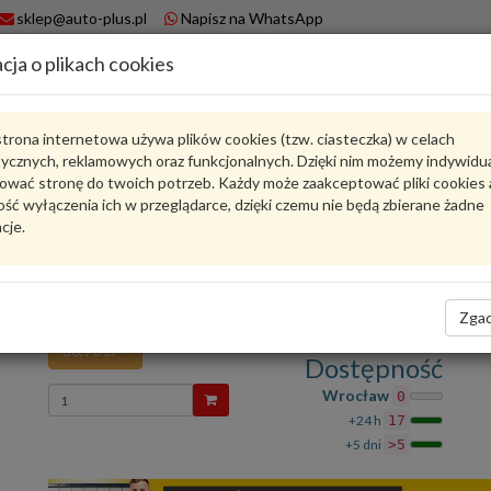
sklep@auto-plus.pl
Napisz na WhatsApp
cja o plikach cookies
A
Koszyk
trona internetowa używa plików cookies (tzw. ciasteczka) w celach
tycznych, reklamowych oraz funkcjonalnych. Dzięki nim możemy indywidu
Karta produktu
ować stronę do twoich potrzeb. Każdy może zaakceptować pliki cookies 
ść wyłączenia ich w przeglądarce, dzięki czemu nie będą zbierane żadne
cje.
9A700817500
VAG
VAG - produkt oryginalny VW AUDI SEAT SKODA
O-ring 9A700817500 VAG
Zgad
36,90 zł
Dostępność
Wprowadź
Wrocław
0
ilość
+24 h
17
+5 dni
>5