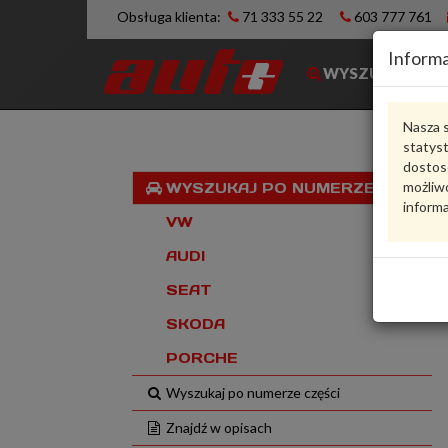
Obsługa klienta:
71 333 55 22
603 777 761
Informa
WYSZUKIWARK
Nasza s
statys
dostos
możliwo
WYSZUKAJ PO NUMERZE VIN
informa
VW
AUDI
SEAT
SKODA
PORCHE
Wyszukaj po numerze części
Znajdź w opisach