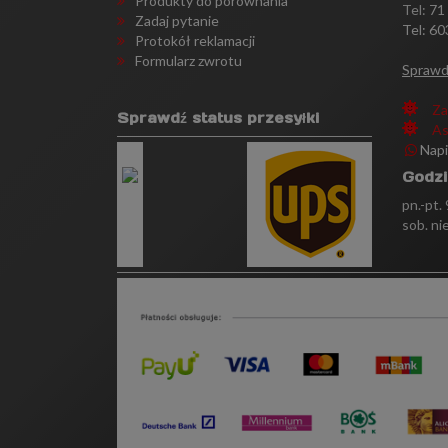
Produkty do porównania
Tel:
71
Zadaj pytanie
Tel: 60
Protokół reklamacji
Formularz zwrotu
Sprawd
Za
Sprawdź status przesyłki
As
Nap
Godzi
pn.-pt.
sob. ni