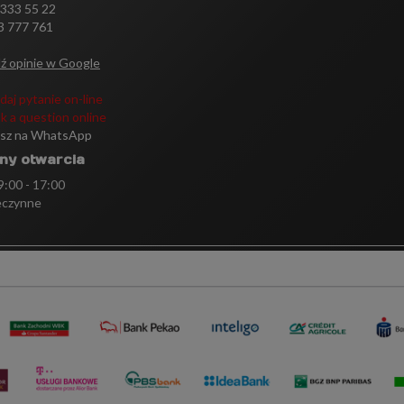
 333 55 22
3 777 761
ź opinie w Google
daj pytanie on-line
k a question online
isz na WhatsApp
ny otwarcia
 9:00 - 17:00
eczynne