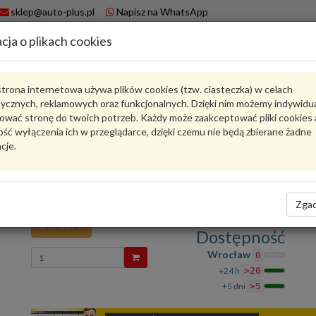
sklep@auto-plus.pl
Napisz na WhatsApp
cja o plikach cookies
A
Koszyk
trona internetowa używa plików cookies (tzw. ciasteczka) w celach
tycznych, reklamowych oraz funkcjonalnych. Dzięki nim możemy indywidu
Karta produktu
ować stronę do twoich potrzeb. Każdy może zaakceptować pliki cookies 
ść wyłączenia ich w przeglądarce, dzięki czemu nie będą zbierane żadne
cje.
9A700846400
VAG
VAG - produkt oryginalny VW AUDI SEAT SKODA
Śruba "torx" zewn. 9A700846400 VAG
Zgad
34,70 zł
Dostępność
Wprowadź
Wrocław
0
ilość
+24 h
>20
+5 dni
>5