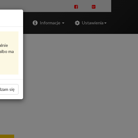
Zaloguj
Informacje
Ustawienia
alnie
albo ma
zam się