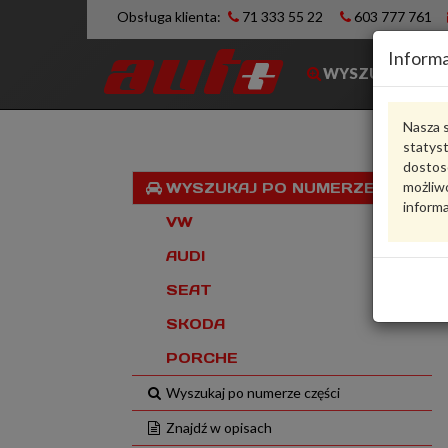
Obsługa klienta:
71 333 55 22
603 777 761
Informa
WYSZUKIWARK
Nasza s
statys
dostos
możliwo
WYSZUKAJ PO NUMERZE VIN
informa
VW
AUDI
SEAT
SKODA
PORCHE
Wyszukaj po numerze części
Znajdź w opisach