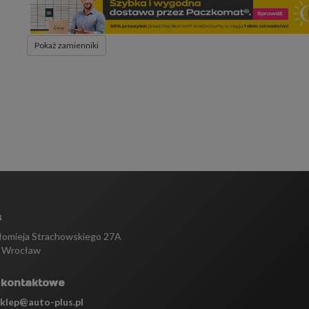
Pokaż zamienniki
s
tłomieja Strachowskiego 27A
 Wrocław
 kontaktowe
sklep@auto-plus.pl