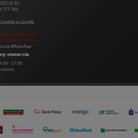
 333 55 22
3 777 761
ź opinie w Google
daj pytanie on-line
k a question online
isz na WhatsApp
ny otwarcia
 9:00 - 17:00
eczynne