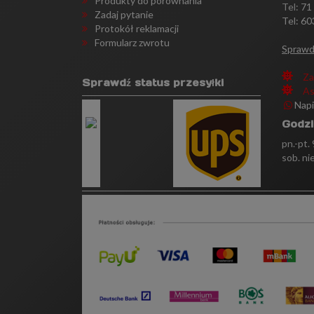
Produkty do porównania
Tel:
71
Zadaj pytanie
Tel: 60
Protokół reklamacji
Formularz zwrotu
Sprawd
Za
Sprawdź status przesyłki
As
Nap
Godzi
pn.-pt.
sob. ni