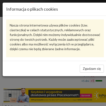
R
Informacja o plikach cookies
n
Karta produktu
Nasza strona internetowa używa plików cookies (tzw.
ciasteczka) w celach statystycznych, reklamowych oraz
funkcjonalnych. Dzięki nim możemy indywidualnie dostosować
9A710316101
VAG
stronę do twoich potrzeb. Każdy może zaakceptować pliki
cookies albo ma możliwość wyłączenia ich w przeglądarce,
VAG - produkt oryginalny VW AUDI SEAT SKODA
dzięki czemu nie będą zbierane żadne informacje.
Uszczelka 9A710316101 VAG
465,32 zł
Dostępność
Zgadzam się
Wprowadź
Wrocław
0
ilość
+24 h
10
+5 dni
>5