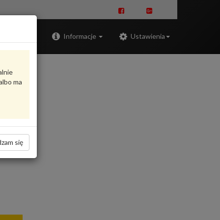
Zaloguj
Informacje
Ustawienia
alnie
albo ma
zam się