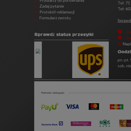
Produkty do porównania
Tel:
71
Zadaj pytanie
Tel: 60
Protokół reklamacji
Formularz zwrotu
Sprawd
Za
Sprawdź status przesyłki
As
Nap
Godzi
pn.-pt.
sob. ni