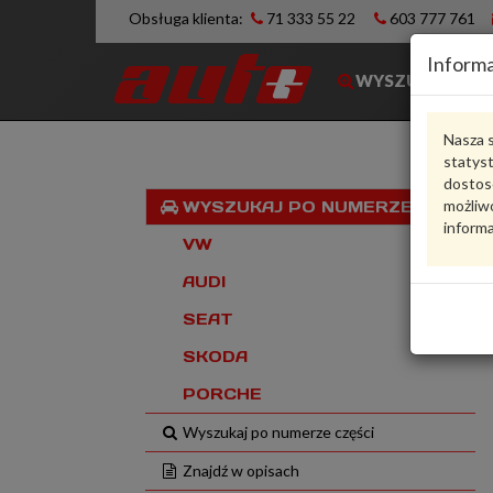
Obsługa klienta:
71 333 55 22
603 777 761
Informa
WYSZUKIWARK
Nasza s
statys
dostos
możliwo
WYSZUKAJ PO NUMERZE VIN
informa
VW
AUDI
SEAT
SKODA
PORCHE
Wyszukaj po numerze części
Znajdź w opisach