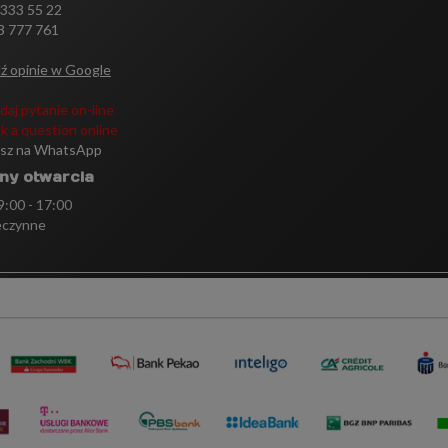
 333 55 22
3 777 761
ź opinie w Google
daj pytanie on-line
k a question online
isz na WhatsApp
ny otwarcia
 9:00 - 17:00
eczynne