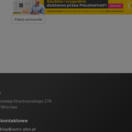
Pokaż zamienniki
s
tłomieja Strachowskiego 27A
 Wrocław
 kontaktowe
sklep@auto-plus.pl