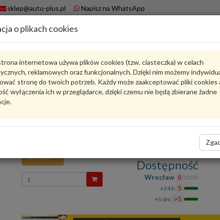
sklep@auto-plus.pl
Napisz na WhatsApp
cja o plikach cookies
A
Koszyk
trona internetowa używa plików cookies (tzw. ciasteczka) w celach
tycznych, reklamowych oraz funkcjonalnych. Dzięki nim możemy indywidu
Karta produktu
ować stronę do twoich potrzeb. Każdy może zaakceptować pliki cookies 
ść wyłączenia ich w przeglądarce, dzięki czemu nie będą zbierane żadne
cje.
9A712132604
VAG
VAG - produkt oryginalny VW AUDI SEAT SKODA
Obejma sprężynowa 9A712132604 VAG
Zgad
27,11 zł
Dostępność
Wprowadź
Wrocław
0
ilość
+24 h
5
+5 dni
>5