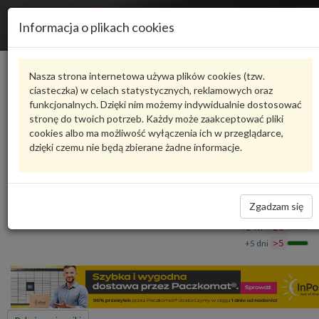
R
Informacja o plikach cookies
n
Karta produktu
Nasza strona internetowa używa plików cookies (tzw.
ciasteczka) w celach statystycznych, reklamowych oraz
funkcjonalnych. Dzięki nim możemy indywidualnie dostosować
9A712905600
VAG
stronę do twoich potrzeb. Każdy może zaakceptować pliki
cookies albo ma możliwość wyłączenia ich w przeglądarce,
VAG - produkt oryginalny VW AUDI SEAT SKODA
dzięki czemu nie będą zbierane żadne informacje.
Uszczelka 9A712905600 VAG
144,40 zł
Dostępność
Zgadzam się
Wprowadź
Wrocław
0
ilość
+24 h
>20
+5 dni
>5