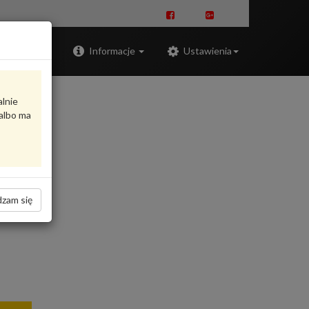
Zaloguj
Informacje
Ustawienia
alnie
albo ma
zam się