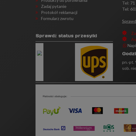
Produkty do porównania
Tel:
71
Zadaj pytanie
Tel: 60
Protokół reklamacji
Formularz zwrotu
Sprawd
Za
Sprawdź status przesyłki
As
Nap
Godzi
pn.-pt.
sob. ni