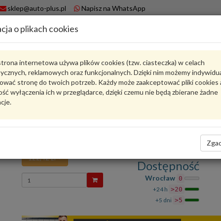
sklep@auto-plus.pl
Napisz na WhatsApp
cja o plikach cookies
A
Koszyk
trona internetowa używa plików cookies (tzw. ciasteczka) w celach
tycznych, reklamowych oraz funkcjonalnych. Dzięki nim możemy indywidu
Karta produktu
ować stronę do twoich potrzeb. Każdy może zaakceptować pliki cookies 
ść wyłączenia ich w przeglądarce, dzięki czemu nie będą zbierane żadne
cje.
9A713302601
VAG
VAG - produkt oryginalny VW AUDI SEAT SKODA
Uszczelka 9A713302601 VAG
Zgad
122,42 zł
Dostępność
Wprowadź
Wrocław
0
ilość
+24 h
>20
+5 dni
>5