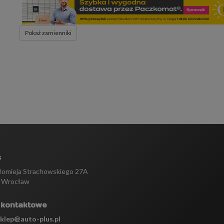
Pokaż zamienniki
s
tłomieja Strachowskiego 27A
 Wrocław
 kontaktowe
sklep@auto-plus.pl