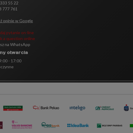
 333 55 22
3 777 761
ź opinie w Google
daj pytanie on-line
k a question online
isz na WhatsApp
ny otwarcia
 9:00 - 17:00
eczynne