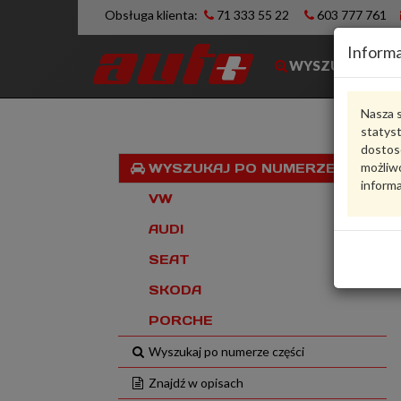
Obsługa klienta:
71 333 55 22
603 777 761
Informa
WYSZUKIWARK
Nasza s
statys
dostos
możliwo
WYSZUKAJ PO NUMERZE VIN
informa
VW
AUDI
SEAT
SKODA
PORCHE
Wyszukaj po numerze części
Znajdź w opisach