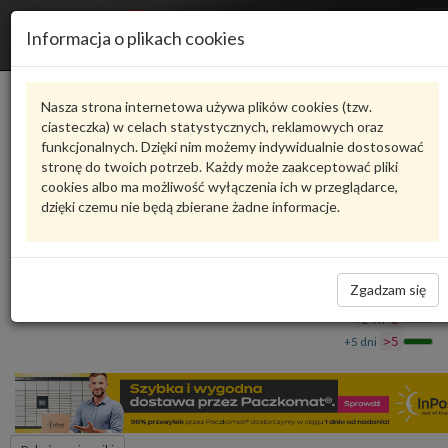
R
Informacja o plikach cookies
n
Karta produktu
Nasza strona internetowa używa plików cookies (tzw.
ciasteczka) w celach statystycznych, reklamowych oraz
funkcjonalnych. Dzięki nim możemy indywidualnie dostosować
9A713323701
VAG
stronę do twoich potrzeb. Każdy może zaakceptować pliki
cookies albo ma możliwość wyłączenia ich w przeglądarce,
VAG - produkt oryginalny VW AUDI SEAT SKODA
dzięki czemu nie będą zbierane żadne informacje.
Uszczelka 9A713323701 VAG
99,33 zł
Dostępność
Zgadzam się
Wprowadź
Wrocław
0
ilość
+24 h
8
+5 dni
>5