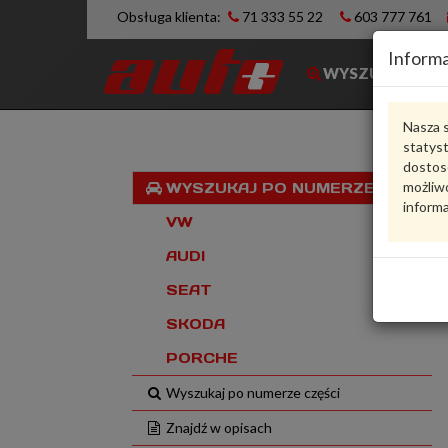
Obsługa klienta:
71 333 55 22
603 777 761
Informa
WYSZUKIWARK
Nasza s
statys
dostos
możliwo
WYSZUKAJ PO NUMERZE VIN
informa
VW
AUDI
SEAT
SKODA
PORCHE
Wyszukaj po numerze części
Znajdź w opisach