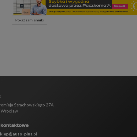
Pokaż zamienniki
s
tłomieja Strachowskiego 27A
 Wrocław
 kontaktowe
sklep@auto-plus.pl