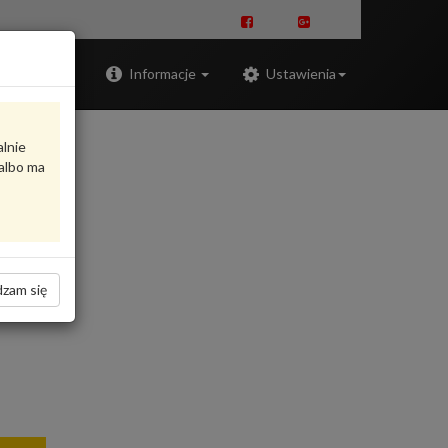
Zaloguj
Informacje
Ustawienia
alnie
albo ma
zam się