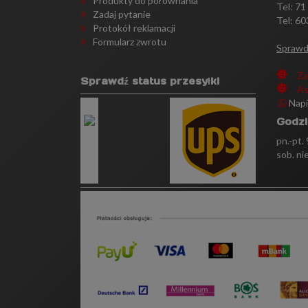
Produkty do porównania
Tel:
71
Zadaj pytanie
Tel: 60
Protokół reklamacji
Formularz zwrotu
Sprawd
Za
Sprawdź status przesyłki
As
Nap
Godzi
pn.-pt.
sob. ni