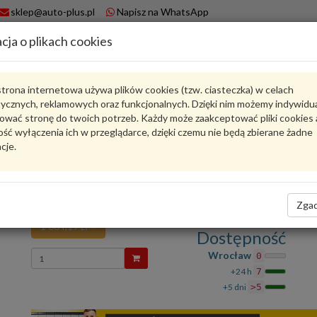
sklep@auto-plus.pl
Napisz na WhatsApp
cja o plikach cookies
A
Koszyk
trona internetowa używa plików cookies (tzw. ciasteczka) w celach
tycznych, reklamowych oraz funkcjonalnych. Dzięki nim możemy indywidu
Karta produktu
ować stronę do twoich potrzeb. Każdy może zaakceptować pliki cookies 
ść wyłączenia ich w przeglądarce, dzięki czemu nie będą zbierane żadne
cje.
9A7133246
VAG
VAG - produkt oryginalny VW AUDI SEAT SKODA
Silnik nastawczy klapy spalin 9A7133246 VAG
Zgad
1 664,19 zł
Dostępność
Wprowadź
Wrocław
0
ilość
+24 h
7
+5 dni
>5