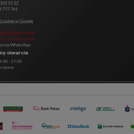
 333 55 22
3 777 761
ź opinie w Google
daj pytanie on-line
k a question online
isz na WhatsApp
ny otwarcia
 9:00 - 17:00
eczynne