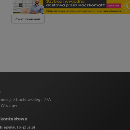
Pokaż zamienniki
s
tłomieja Strachowskiego 27A
 Wrocław
 kontaktowe
sklep@auto-plus.pl