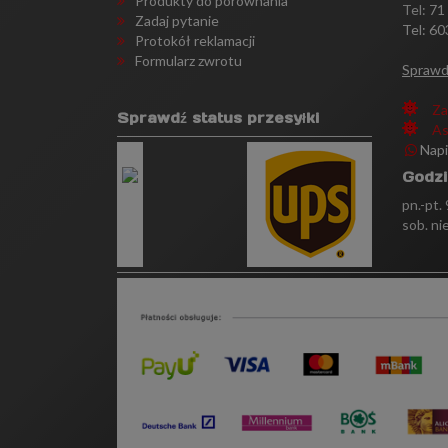
Produkty do porównania
Tel:
71
Zadaj pytanie
Tel: 60
Protokół reklamacji
Formularz zwrotu
Sprawd
Za
Sprawdź status przesyłki
As
Nap
Godzi
pn.-pt.
sob. ni