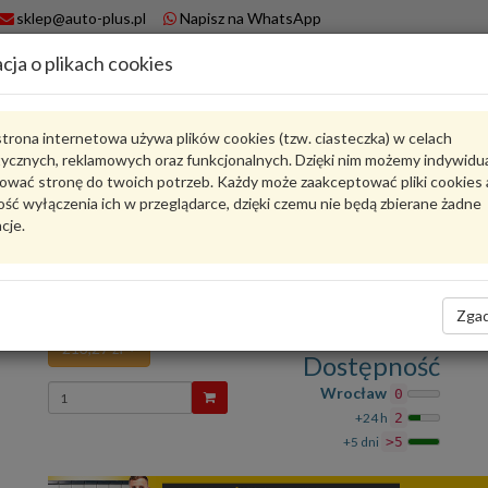
sklep@auto-plus.pl
Napisz na WhatsApp
cja o plikach cookies
A
Koszyk
trona internetowa używa plików cookies (tzw. ciasteczka) w celach
tycznych, reklamowych oraz funkcjonalnych. Dzięki nim możemy indywidu
Karta produktu
ować stronę do twoich potrzeb. Każdy może zaakceptować pliki cookies 
ść wyłączenia ich w przeglądarce, dzięki czemu nie będą zbierane żadne
cje.
9A713387501
VAG
VAG - produkt oryginalny VW AUDI SEAT SKODA
Oslona dzwiekochlonna 9A713387501 VAG
Zgad
213,27 zł
Dostępność
Wprowadź
Wrocław
0
ilość
+24 h
2
+5 dni
>5