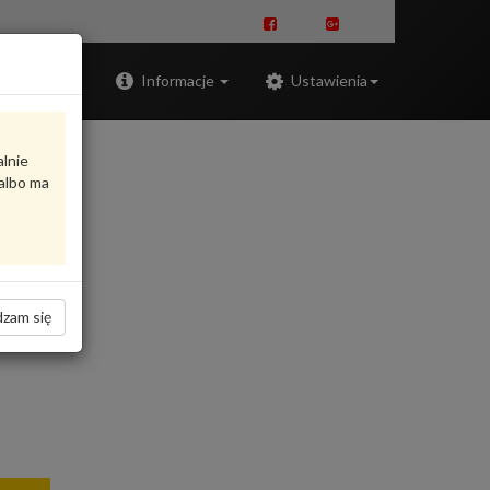
Zaloguj
Informacje
Ustawienia
alnie
albo ma
zam się