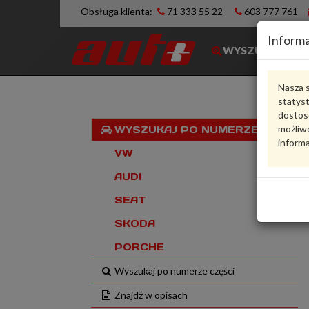
Obsługa klienta:
71 333 55 22
603 777 761
Informa
WYSZUKIWARK
Nasza s
statys
dostos
możliwo
WYSZUKAJ PO NUMERZE VIN
informa
VW
AUDI
SEAT
SKODA
PORCHE
Wyszukaj po numerze części
Znajdź w opisach