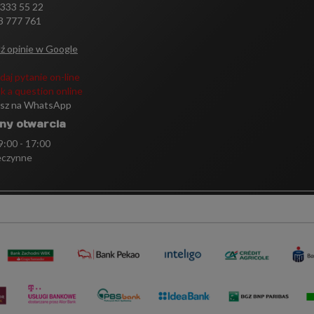
 333 55 22
3 777 761
ź opinie w Google
daj pytanie on-line
k a question online
isz na WhatsApp
ny otwarcia
 9:00 - 17:00
eczynne