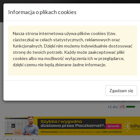
R
Informacja o plikach cookies
n
Karta produktu
Nasza strona internetowa używa plików cookies (tzw.
ciasteczka) w celach statystycznych, reklamowych oraz
funkcjonalnych. Dzięki nim możemy indywidualnie dostosować
9A714526300
VAG
stronę do twoich potrzeb. Każdy może zaakceptować pliki
cookies albo ma możliwość wyłączenia ich w przeglądarce,
VAG - produkt oryginalny VW AUDI SEAT SKODA
dzięki czemu nie będą zbierane żadne informacje.
Uchwyt 9A714526300 VAG
8,20 zł
Dostępność
Zgadzam się
Wprowadź
Wrocław
0
ilość
+24 h
8
+5 dni
>5