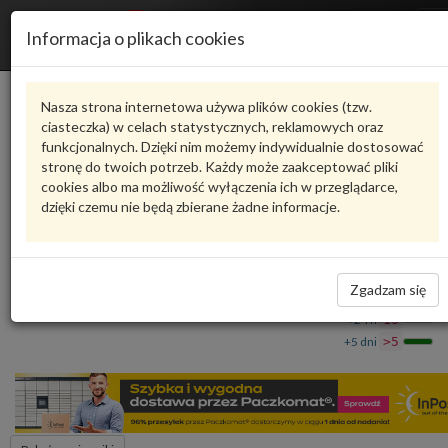
R
Informacja o plikach cookies
n
Karta produktu
Nasza strona internetowa używa plików cookies (tzw.
ciasteczka) w celach statystycznych, reklamowych oraz
funkcjonalnych. Dzięki nim możemy indywidualnie dostosować
9A719840510
VAG
stronę do twoich potrzeb. Każdy może zaakceptować pliki
cookies albo ma możliwość wyłączenia ich w przeglądarce,
VAG - produkt oryginalny VW AUDI SEAT SKODA
dzięki czemu nie będą zbierane żadne informacje.
Wkład filtra oleju 9A719840510 VAG
382,37 zł
Dostępność
Zgadzam się
Wprowadź
Wrocław
0
ilość
+24 h
13
+5 dni
>5